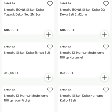
REÇLERİ
SMARTA
SMARTA
Smarta Büyük Silikon Kalıp
Smarta Büyük Silikon Kalıp Gül
Yaprak Dekor Seti 21x12cm
Dekor Seti 21x12cm
 KALEMLERİ
(MİNLER)
695,00 TL
695,00 TL
SMARTA
SMARTA
ALEMLİKLER
Smarta Silikon Kalıp Ekmek Seti
Smarta Kil Hamur Modelleme
100 gr Karamel
İ
350,00 TL
150,00 TL
TASI
SMARTA
SMARTA
Smarta Kil Hamur Modelleme
Smarta Silikon Kalıp Numara
100 gr Ivory Fildişi
Kalıbı 1 Seti