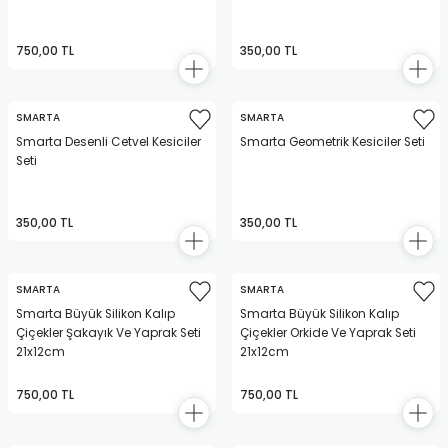
TLARI
ERİ
750,00 TL
350,00 TL
I
ÜSLEMELER
SMARTA
SMARTA
Smarta Desenli Cetvel Kesiciler
Smarta Geometrik Kesiciler Seti
Seti
 KALEMLER
ÜNLERİ
350,00 TL
350,00 TL
 HAMURLARI
SMARTA
SMARTA
LONLAR
Smarta Büyük Silikon Kalıp
Smarta Büyük Silikon Kalıp
Çiçekler Şakayık Ve Yaprak Seti
Çiçekler Orkide Ve Yaprak Seti
21x12cm
21x12cm
LER
750,00 TL
750,00 TL
EMLER