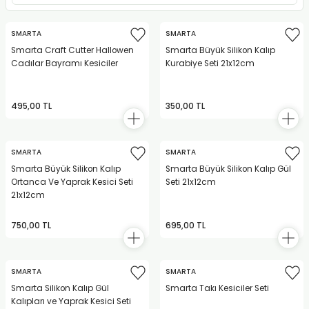
RLAYAN BOYALAR
ELTİCİLER
I VE TÜPLERİ
 BOYALAR
SMARTA
SMARTA
ALAR
RUYUCULAR
LAR
Smarta Craft Cutter Hallowen
Smarta Büyük Silikon Kalıp
Cadılar Bayramı Kesiciler
Kurabiye Seti 21x12cm
LAR
OLAR (PRİMERS)
RME) FIRÇALAR
RI
495,00 TL
350,00 TL
A ve KALEMLER
MODELİNG PASTALAR
Ş KALEMLERİ
 VE UÇLAR (MİN)
ETLEME KALEMLERİ
SMARTA
SMARTA
Smarta Büyük Silikon Kalıp
Smarta Büyük Silikon Kalıp Gül
Ortanca Ve Yaprak Kesici Seti
Seti 21x12cm
APIŞTIRICILAR
LER
ALEMLERİ
21x12cm
 MALZEMELER
SİM SEHPALARI
750,00 TL
695,00 TL
ER ve RENKLENDİRİCİLERİ
TİL KURŞUN KALEMLER
SMARTA
SMARTA
EÇLER
EÇLER
ON ÜRÜNLERİ
Smarta Silikon Kalıp Gül
Smarta Takı Kesiciler Seti
Kalıpları ve Yaprak Kesici Seti