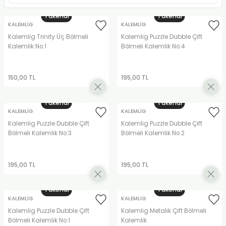
RLAYAN BOYALAR
ELTİCİLER
I VE TÜPLERİ
 BOYALAR
Tükendi
Tükendi
KALEMLİG
KALEMLİG
ALAR
RUYUCULAR
LAR
Kalemlig Trinity Üç Bölmeli
Kalemlig Puzzle Dubble Çift
Kalemlik No:1
Bölmeli Kalemlik No:4
LAR
OLAR (PRİMERS)
RME) FIRÇALAR
RI
150,00 TL
195,00 TL
A ve KALEMLER
MODELİNG PASTALAR
Ş KALEMLERİ
Tükendi
Tükendi
 VE UÇLAR (MİN)
ETLEME KALEMLERİ
KALEMLİG
KALEMLİG
Kalemlig Puzzle Dubble Çift
Kalemlig Puzzle Dubble Çift
Bölmeli Kalemlik No:3
Bölmeli Kalemlik No:2
APIŞTIRICILAR
LER
ALEMLERİ
 MALZEMELER
SİM SEHPALARI
195,00 TL
195,00 TL
ER ve RENKLENDİRİCİLERİ
TİL KURŞUN KALEMLER
Tükendi
Tükendi
KALEMLİG
KALEMLİG
EÇLER
EÇLER
ON ÜRÜNLERİ
Kalemlig Puzzle Dubble Çift
Kalemlig Metalik Çift Bölmeli
Bölmeli Kalemlik No:1
Kalemlik