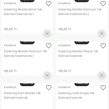
REÇLERİ
KALEMLİG
KALEMLİG
Kalemlig Middle Mirror Tek
Kalemlig Middle Glamour Tek
Bölmeli Kalemlik No:1
Bölmeli Kalemlik No:2
 KALEMLERİ
(MİNLER)
125,00 TL
125,00 TL
Tükendi
Tükendi
KALEMLİG
KALEMLİG
ALEMLİKLER
Kalemlig Middle Glamour Tek
Kalemlig Middle Glossy Tek
Bölmeli Kalemlik No:1
Bölmeli Kalemlik
İ
125,00 TL
125,00 TL
TASI
Tükendi
Tükendi
KALEMLİG
KALEMLİG
Kalemlig Rain Middle Tek
Kalemlig Quilt Single Tek
Bölmeli Kalemlik
Bölmeli Kalemlik