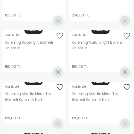
TLARI
ERİ
195,00 TL
250,00 TL
I
Tükendi
Tükendi
ÜSLEMELER
KALEMLİG
KALEMLİG
Kalemlig Süper Çift Bölmeli
Kalemlig Natural Çift Bölmeli
Kalemlik
Kalemlik
 KALEMLER
ÜNLERİ
150,00 TL
150,00 TL
 HAMURLARI
Tükendi
Tükendi
KALEMLİG
KALEMLİG
LONLAR
Kalemlig Middle Mirror Tek
Kalemlig Middle Mirror Tek
Bölmeli Kalemlik No:3
Bölmeli Kalemlik No:2
LER
125,00 TL
125,00 TL
EMLER
Tükendi
Tükendi