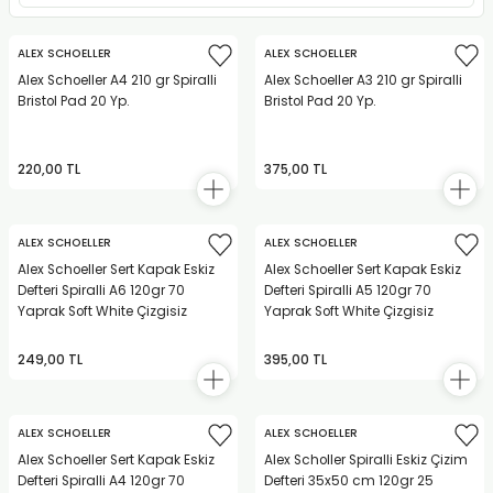
RLAYAN BOYALAR
ELTİCİLER
I VE TÜPLERİ
 BOYALAR
ALEX SCHOELLER
ALEX SCHOELLER
ALAR
RUYUCULAR
LAR
Alex Schoeller A4 210 gr Spiralli
Alex Schoeller A3 210 gr Spiralli
Bristol Pad 20 Yp.
Bristol Pad 20 Yp.
LAR
OLAR (PRİMERS)
RME) FIRÇALAR
RI
220,00 TL
375,00 TL
A ve KALEMLER
MODELİNG PASTALAR
Ş KALEMLERİ
 VE UÇLAR (MİN)
ETLEME KALEMLERİ
ALEX SCHOELLER
ALEX SCHOELLER
Alex Schoeller Sert Kapak Eskiz
Alex Schoeller Sert Kapak Eskiz
Defteri Spiralli A6 120gr 70
Defteri Spiralli A5 120gr 70
APIŞTIRICILAR
LER
ALEMLERİ
Yaprak Soft White Çizgisiz
Yaprak Soft White Çizgisiz
 MALZEMELER
SİM SEHPALARI
249,00 TL
395,00 TL
ER ve RENKLENDİRİCİLERİ
TİL KURŞUN KALEMLER
ALEX SCHOELLER
ALEX SCHOELLER
EÇLER
EÇLER
ON ÜRÜNLERİ
Alex Schoeller Sert Kapak Eskiz
Alex Scholler Spiralli Eskiz Çizim
Defteri Spiralli A4 120gr 70
Defteri 35x50 cm 120gr 25