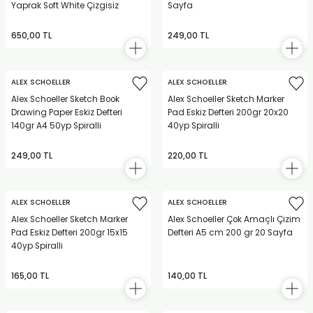
Yaprak Soft White Çizgisiz
Sayfa
TLARI
ERİ
650,00 TL
249,00 TL
I
ÜSLEMELER
ALEX SCHOELLER
ALEX SCHOELLER
Alex Schoeller Sketch Book
Alex Schoeller Sketch Marker
Drawing Paper Eskiz Defteri
Pad Eskiz Defteri 200gr 20x20
 KALEMLER
140gr A4 50yp Spiralli
40yp Spiralli
ÜNLERİ
249,00 TL
220,00 TL
 HAMURLARI
ALEX SCHOELLER
ALEX SCHOELLER
LONLAR
Alex Schoeller Sketch Marker
Alex Schoeller Çok Amaçlı Çizim
Pad Eskiz Defteri 200gr 15x15
Defteri A5 cm 200 gr 20 Sayfa
40yp Spiralli
LER
165,00 TL
140,00 TL
EMLER