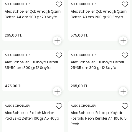
REÇLERİ
ALEX SCHOELLER
ALEX SCHOELLER
Alex Schoeller Çok Amaçlı Çizim
Alex Schoeller Çok Amaçlı Çizim
Defteri A4 cm 200 gr 20 Sayfa
Defteri A3 cm 200 gr 20 Sayfa
 KALEMLERİ
(MİNLER)
265,00 TL
575,00 TL
ALEX SCHOELLER
ALEX SCHOELLER
ALEMLİKLER
Alex Schoeller Suluboya Defteri
Alex Schoeller Suluboya Defteri
35*50 cm 300 gr 12 Sayfa
25*35 cm 300 gr 12 Sayfa
İ
475,00 TL
265,00 TL
TASI
ALEX SCHOELLER
ALEX SCHOELLER
Alex Schoeller Sketch Marker
Alex Schoeller Fotokopi Kağıdı
Pad Eskiz Defteri 160gr A5 40yp
Fosforlu Neon Renkler A4 100'lü 5
Renk