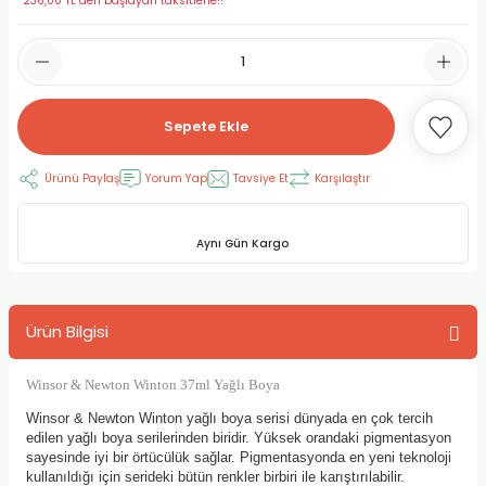
*236,00 TL den başlayan taksitlerle!!
RLAYAN BOYALAR
ELTİCİLER
I VE TÜPLERİ
 BOYALAR
ALAR
RUYUCULAR
LAR
Sepete Ekle
LAR
OLAR (PRİMERS)
RME) FIRÇALAR
RI
Ürünü Paylaş
Yorum Yap
Tavsiye Et
Karşılaştır
A ve KALEMLER
MODELİNG PASTALAR
Ş KALEMLERİ
 VE UÇLAR (MİN)
ETLEME KALEMLERİ
Aynı Gün Kargo
APIŞTIRICILAR
LER
ALEMLERİ
Ürün Bilgisi
 MALZEMELER
SİM SEHPALARI
Winsor & Newton Winton 37ml Yağlı Boya
ER ve RENKLENDİRİCİLERİ
TİL KURŞUN KALEMLER
Winsor & Newton Winton yağlı boya serisi dünyada en çok tercih
edilen yağlı boya serilerinden biridir. Yüksek orandaki pigmentasyon
EÇLER
EÇLER
ON ÜRÜNLERİ
sayesinde iyi bir örtücülük sağlar. Pigmentasyonda en yeni teknoloji
kullanıldığı için serideki bütün renkler birbiri ile karıştırılabilir.