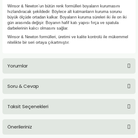
TLARI
ERİ
Winsor & Newton`un bütün renk formülleri boyaların kurumasını
hızlandıracak şekildedir. Böylece alt katmanların kuruma sorunu
büyük ölçüde ortadan kalkar. Boyaların kuruma süreleri iki ile on iki
I
gün arasında değişir. Boyanın hafif katı yapısı fırça ve spatula
darbelerinin kalıcı olmasını sağlar.
ÜSLEMELER
Winsor & Newton formülleri, üretimi ve kalite kontrolü ile mükemmel
nitelikte bir seri ortaya çıkartmıştır.
 KALEMLER
Yorumlar
ÜNLERİ
 HAMURLARI
Soru & Cevap
Bu ürüne ilk yorumu siz yapın!
LONLAR
Taksit Seçenekleri
Yorum Yaz
LER
Ürün hakkında henüz soru sorulmamış.
EMLER
Önerileriniz
Soru Sor