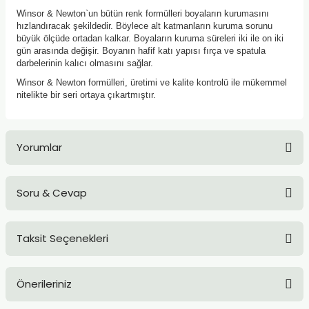
TLARI
ERİ
Winsor & Newton`un bütün renk formülleri boyaların kurumasını
hızlandıracak şekildedir. Böylece alt katmanların kuruma sorunu
büyük ölçüde ortadan kalkar. Boyaların kuruma süreleri iki ile on iki
I
gün arasında değişir. Boyanın hafif katı yapısı fırça ve spatula
darbelerinin kalıcı olmasını sağlar.
ÜSLEMELER
Winsor & Newton formülleri, üretimi ve kalite kontrolü ile mükemmel
nitelikte bir seri ortaya çıkartmıştır.
 KALEMLER
Yorumlar
ÜNLERİ
 HAMURLARI
Soru & Cevap
Bu ürüne ilk yorumu siz yapın!
LONLAR
Taksit Seçenekleri
Yorum Yaz
LER
Ürün hakkında henüz soru sorulmamış.
EMLER
Önerileriniz
Soru Sor