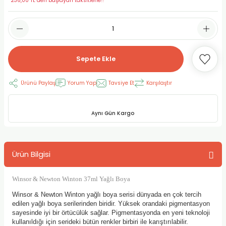
*236,00 TL den başlayan taksitlerle!!
RLAYAN BOYALAR
ELTİCİLER
I VE TÜPLERİ
 BOYALAR
ALAR
RUYUCULAR
LAR
Sepete Ekle
LAR
OLAR (PRİMERS)
RME) FIRÇALAR
RI
Ürünü Paylaş
Yorum Yap
Tavsiye Et
Karşılaştır
A ve KALEMLER
MODELİNG PASTALAR
Ş KALEMLERİ
 VE UÇLAR (MİN)
ETLEME KALEMLERİ
Aynı Gün Kargo
APIŞTIRICILAR
LER
ALEMLERİ
Ürün Bilgisi
 MALZEMELER
SİM SEHPALARI
Winsor & Newton Winton 37ml Yağlı Boya
ER ve RENKLENDİRİCİLERİ
TİL KURŞUN KALEMLER
Winsor & Newton Winton yağlı boya serisi dünyada en çok tercih
edilen yağlı boya serilerinden biridir. Yüksek orandaki pigmentasyon
EÇLER
EÇLER
ON ÜRÜNLERİ
sayesinde iyi bir örtücülük sağlar. Pigmentasyonda en yeni teknoloji
kullanıldığı için serideki bütün renkler birbiri ile karıştırılabilir.