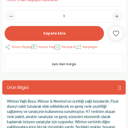
*760,00 TL den başlayan taksitlerle!!
RLAYAN BOYALAR
ELTİCİLER
I VE TÜPLERİ
 BOYALAR
ALAR
RUYUCULAR
LAR
Sepete Ekle
LAR
OLAR (PRİMERS)
RME) FIRÇALAR
RI
Ürünü Paylaş
Yorum Yap
Tavsiye Et
Karşılaştır
A ve KALEMLER
MODELİNG PASTALAR
Ş KALEMLERİ
 VE UÇLAR (MİN)
ETLEME KALEMLERİ
Aynı Gün Kargo
APIŞTIRICILAR
LER
ALEMLERİ
Ürün Bilgisi
 MALZEMELER
SİM SEHPALARI
Winton Yağlı Boya, Winsor & Newton'un ürettiği yağlı boyalardır. Fiyat
ER ve RENKLENDİRİCİLERİ
TİL KURŞUN KALEMLER
düzeyi sabit tutularak elde edilebilecek en geniş renk çeşitliliği
sağlanmış ve sanatçının kullanımına sunulmuştur. 47 renkten oluşan
renk paleti, amatör sanatçılar ve geniş yüzeyleri ekonomik olarak
EÇLER
EÇLER
ON ÜRÜNLERİ
kaplamak isteyen sanatçılar için uygundur. Winton serisinin diğer
yağlıboyalara göre birçok üstünlüğü vardır. Serideki renkler, boyanın