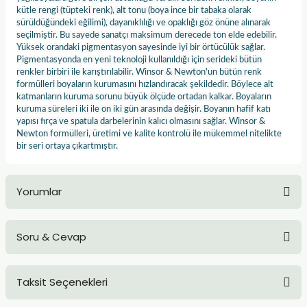
TLARI
ERİ
kütle rengi (tüpteki renk), alt tonu (boya ince bir tabaka olarak
sürüldüğündeki eğilimi), dayanıklılığı ve opaklığı göz önüne alınarak
seçilmiştir. Bu sayede sanatçı maksimum derecede ton elde edebilir.
I
Yüksek orandaki pigmentasyon sayesinde iyi bir örtücülük sağlar.
Pigmentasyonda en yeni teknoloji kullanıldığı için serideki bütün
renkler birbiri ile karıştırılabilir. Winsor & Newton'un bütün renk
ÜSLEMELER
formülleri boyaların kurumasını hızlandıracak şekildedir. Böylece alt
katmanların kuruma sorunu büyük ölçüde ortadan kalkar. Boyaların
kuruma süreleri iki ile on iki gün arasında değişir. Boyanın hafif katı
 KALEMLER
yapısı fırça ve spatula darbelerinin kalıcı olmasını sağlar. Winsor &
Newton formülleri, üretimi ve kalite kontrolü ile mükemmel nitelikte
ÜNLERİ
bir seri ortaya çıkartmıştır.
 HAMURLARI
Yorumlar
LONLAR
Soru & Cevap
LER
Bu ürüne ilk yorumu siz yapın!
EMLER
Taksit Seçenekleri
Yorum Yaz
Ürün hakkında henüz soru sorulmamış.