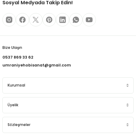
Sosyal Medyada Takip Edin!
REÇLERİ
 KALEMLERİ
Gönder
(MİNLER)
Bize Ulaşın
0537 869 33 62
ALEMLİKLER
umraniyehobisanat@gmail.com
İ
Kurumsal
TASI
Üyelik
Sözleşmeler