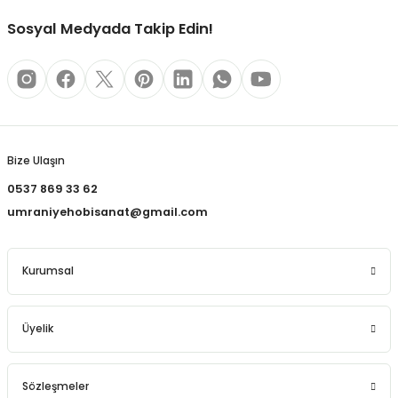
REÇLERİ
Sosyal Medyada Takip Edin!
 KALEMLERİ
(MİNLER)
Gönder
Bize Ulaşın
ALEMLİKLER
0537 869 33 62
umraniyehobisanat@gmail.com
İ
TASI
Kurumsal
Üyelik
Sözleşmeler