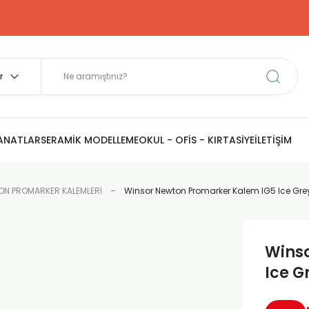
SANATLAR
SERAMİK MODELLEME
OKUL - OFİS - KIRTASİYE
İLETİŞİM
N PROMARKER KALEMLERİ
Winsor Newton Promarker Kalem IG5 Ice Gre
Wins
Ice G