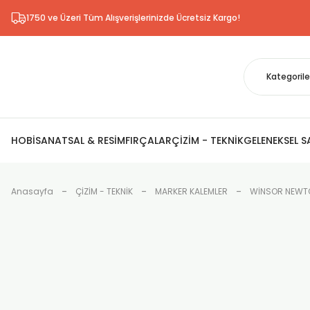
1750 ve Üzeri Tüm Alışverişlerinizde Ücretsiz Kargo!
HOBİ
SANATSAL & RESİM
FIRÇALAR
ÇİZİM - TEKNİK
GELENEKSEL 
Anasayfa
ÇİZİM - TEKNİK
MARKER KALEMLER
WİNSOR NEWTO