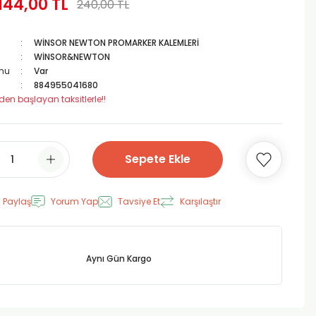
144,00 TL
240,00 TL
WİNSOR NEWTON PROMARKER KALEMLERİ
WİNSOR&NEWTON
mu
Var
884955041680
den başlayan taksitlerle!!
Sepete Ekle
 Paylaş
Yorum Yap
Tavsiye Et
Karşılaştır
Aynı Gün Kargo