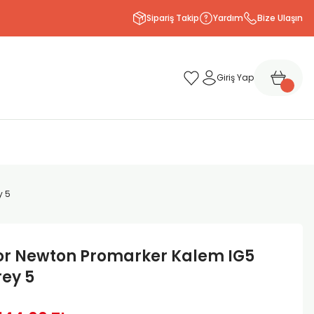
Sipariş Takip
Yardım
Bize Ulaşın
Giriş Yap
y 5
or Newton Promarker Kalem IG5
rey 5