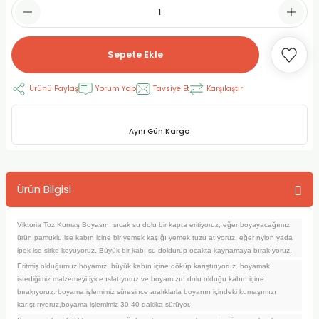
RLAYAN BOYALAR
ELTİCİLER
I VE TÜPLERİ
 BOYALAR
ALAR
RUYUCULAR
LAR
Sepete Ekle
LAR
OLAR (PRİMERS)
RME) FIRÇALAR
RI
Ürünü Paylaş
Yorum Yap
Tavsiye Et
Karşılaştır
A ve KALEMLER
MODELİNG PASTALAR
Ş KALEMLERİ
Aynı Gün Kargo
 VE UÇLAR (MİN)
ETLEME KALEMLERİ
Ürün Bilgisi
APIŞTIRICILAR
LER
ALEMLERİ
 MALZEMELER
SİM SEHPALARI
Viktoria Toz Kumaş Boyasını sıcak su dolu bir kapta eritiyoruz, eğer boyayacağımız
ürün pamuklu ise kabın icine bir yemek kaşığı yemek tuzu atıyoruz, eğer nylon yada
ipek ise sirke koyuyoruz. Büyük bir kabı su doldurup ocakta kaynamaya bırakıyoruz.
ER ve RENKLENDİRİCİLERİ
TİL KURŞUN KALEMLER
Eritmiş olduğumuz boyamızı büyük kabın içine döküp karıştırıyoruz. boyamak
istediğimiz malzemeyi iyice ıslatıyoruz ve boyamızın dolu olduğu kabın içine
bırakıyoruz. boyama işlemimiz süresince aralıklarla boyanın içindeki kumaşımızı
EÇLER
EÇLER
ON ÜRÜNLERİ
karıştırıyoruz,boyama işlemimiz 30-40 dakika sürüyor.