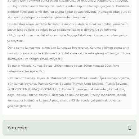
Boyama işlemi bittikten sonra ocağı kapatıyoruz ve malzemeyi soğumaya bırakıyoruz.
TLARI
ERİ
Su soğuduktan sonra kumaşımızı kabın içinden alıp durulamaya geçiyoruz. Durulama
işlemine kumaştan temiz duru su akana kadar devam ediyoruz. Kumaşımızdan duru su
akmaya başladığında durulama işlemimizde bitmiş oluyor.
I
Durulamdan sonra ise temiz bir kabın içine 70-80 derece sıcak su dolduruyoruz ve bu
suyun içinede fiske adındaki boya sabitleme ilacımızı döküyoruz ve boyamış
ÜSLEMELER
olduğumuz kumaşımızı fiskeli suyun içine bırakıp fiskeli suyu kumaşımızın her yerine
yediriyoruz.
Daha sonra kumaşımızı sıkmadan kurumaya bırakıyoruz. Kuruma bittikten sonra artık
 KALEMLER
kumaşınız yeni rengi ile kullanıma hazır, fiske sayesinde artık güneş ışınları yüzünden
solmayacak ve rengini kaybetmeyecek.
ÜNLERİ
Bir paket Viktoria Kumaş Boyası 200gr kumaş boyar. 200gr kumaşa 30cc fiske
kullanılması tavsiye edilir.
Viktoria Toz Kumaş Boyası ile Mükemmel boyanabilecek ürünler: İpek kumaş boyama,
 HAMURLARI
Yün kumaş boyama, Pamuk Kumaş Boyama, Naylon Ürün Boyama, Plastik Boyama,
(POLYESTER KUMAŞI BOYAMAZ !!). Otomatik çamaşır makinesinde yıkamak için,
boya, bir kaşık tuz ve sirkeyi 2. deterjan bölümüne koyun. Fiskeyi (sabitleme ilacını)
LONLAR
yumuşatıcı bölümüne koyun. A programında 95 derecede çalıştırılarak boyama
gerçekleştirilebilir.
LER
EMLER
Yorumlar