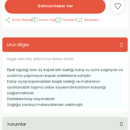
Gelince Haber Ver
RLAYAN BOYALAR
ELTİCİLER
I VE TÜPLERİ
 BOYALAR
Ürünü Paylaş
Yorum Yap
Tavsiye Et
Karşılaştır
ALAR
RUYUCULAR
LAR
LAR
OLAR (PRİMERS)
RME) FIRÇALAR
RI
Ürün Bilgisi
A ve KALEMLER
MODELİNG PASTALAR
Ş KALEMLERİ
Viggle Hello Kıtty Şeffaf Suluk Matara 500ML
 VE UÇLAR (MİN)
ETLEME KALEMLERİ
Pipet ağızlığı, bas aç kapak kilit özelliği, kolay su içimi sağlayan ve
sızdırma yapmayan kapak özelliklerine sahiptir.
APIŞTIRICILAR
LER
ALEMLERİ
Kolay açılıp kapanabilen başlık özelliği ve mataranın
ayarlanabilir taşıma askısı sayesinde kullanım kolaylığı
 MALZEMELER
SİM SEHPALARI
sağlamaktadır.
Darbelere karşı dayanıklıdır.
Sağlığa zararsız materyallerden üretilmiştir.
ER ve RENKLENDİRİCİLERİ
TİL KURŞUN KALEMLER
EÇLER
EÇLER
ON ÜRÜNLERİ
Yorumlar