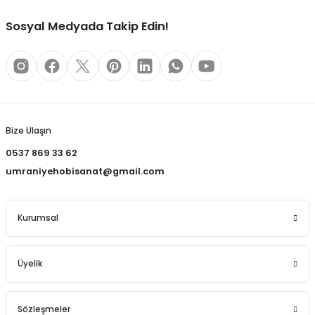
REÇLERİ
Sosyal Medyada Takip Edin!
 KALEMLERİ
(MİNLER)
Gönder
Bize Ulaşın
ALEMLİKLER
0537 869 33 62
umraniyehobisanat@gmail.com
İ
TASI
Kurumsal
Üyelik
Sözleşmeler