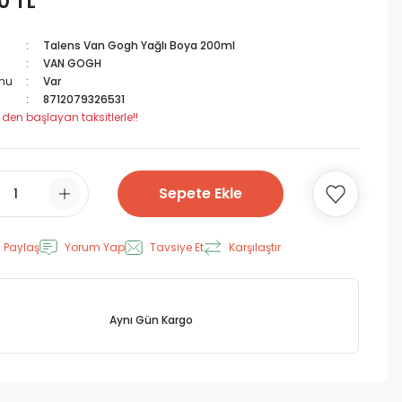
0 TL
Talens Van Gogh Yağlı Boya 200ml
VAN GOGH
mu
Var
8712079326531
 den başlayan taksitlerle!!
Sepete Ekle
 Paylaş
Yorum Yap
Tavsiye Et
Karşılaştır
Aynı Gün Kargo