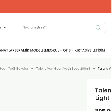
SANATLAR
SERAMİK MODELLEME
OKUL - OFİS - KIRTASİYE
İLETİŞİM
Gogh Yağlı Boyalar
Talens Van Gogh Yağlı Boya 200ml
Talens V
Talen
Light