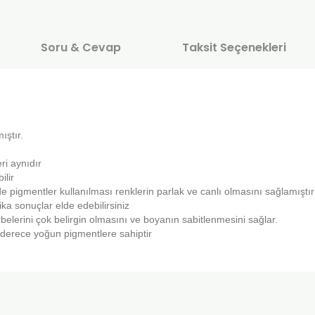
Soru & Cevap
Taksit Seçenekleri
ıştır.
ri aynıdır
ilir
e pigmentler kullanılması renklerin parlak ve canlı olmasını sağlamıştır
ka sonuçlar elde edebilirsiniz
elerini çok belirgin olmasını ve boyanın sabitlenmesini sağlar.
on derece yoğun pigmentlere sahiptir
onularda yetersiz gördüğünüz noktaları öneri formunu kullanarak tarafımı