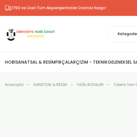
1750 ve Üzeri Tüm Alışverişlerinizde Ücretsiz Kargo!
HOBİ
SANATSAL & RESİM
FIRÇALAR
ÇİZİM - TEKNİK
GELENEKSEL 
Anasayfa
SANATSAL & RESİM
YAĞLI BOYALAR
Talens Van 