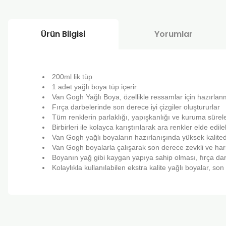
Ürün Bilgisi
Yorumlar
200ml lik tüp
1 adet yağlı boya tüp içerir
Van Gogh Yağlı Boya, özellikle ressamlar için hazırlanm
Fırça darbelerinde son derece iyi çizgiler oluştururlar
Tüm renklerin parlaklığı, yapışkanlığı ve kuruma sürele
Birbirleri ile kolayca karıştırılarak ara renkler elde edileb
Van Gogh yağlı boyaların hazırlanışında yüksek kalited
Van Gogh boyalarla çalışarak son derece zevkli ve hari
Boyanın yağ gibi kaygan yapıya sahip olması, fırça darb
Kolaylıkla kullanılabilen ekstra kalite yağlı boyalar, s
Bu ürünün fiyat bilgisi, resim, ürün açıklamalarında ve diğer k
Görüş ve önerileriniz için teşekkür ederiz.