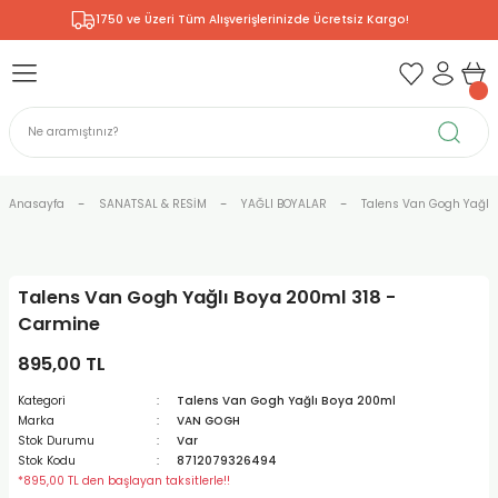
1750 ve Üzeri Tüm Alışverişlerinizde Ücretsiz Kargo!
Geri Dön
Geri Dön
Geri Dön
Geri Dön
Geri Dön
Geri Dön
Geri Dön
& RESİM
NİK
L SANATLAR
ODELLEME
 - KIRTASİYE
E BOYALAR
R
Rİ
ERİ
R
R
ÇALAR
 KALEMLERİ
ELERİ
RLARI
Anasayfa
SANATSAL & RESİM
YAĞLI BOYALAR
Talens Van Gogh Yağlı 
ZLI BOYALAR
R
LAR
KALEMLERİ
Rİ
LER
R
Talens Van Gogh Yağlı Boya 200ml 318 -
ARI
LAR
LER
ZEMELERİ
ERİ
ER
Carmine
RI
 FIRÇALAR
ĞITLARI ve DEFTERLERİ
ve MALZEMELERİ
895,00 TL
Kategori
Talens Van Gogh Yağlı Boya 200ml
PORSELEN
KEPLER
LAR
K KAĞITLAR
RYUM
R
R
Marka
VAN GOGH
Stok Durumu
Var
Stok Kodu
8712079326494
ONCUK BOYALAR
DİUMLAR
ÇALAR
 MÜREKKEPLERİ
 MALZEMELERİ
 BOYALARI
*895,00 TL den başlayan taksitlerle!!