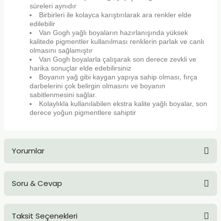
süreleri aynıdır
TLARI
ERİ
Birbirleri ile kolayca karıştırılarak ara renkler elde
edilebilir
I
Van Gogh yağlı boyaların hazırlanışında yüksek
kalitede pigmentler kullanılması renklerin parlak ve canlı
olmasını sağlamıştır
ÜSLEMELER
Van Gogh boyalarla çalışarak son derece zevkli ve
harika sonuçlar elde edebilirsiniz
Boyanın yağ gibi kaygan yapıya sahip olması, fırça
 KALEMLER
darbelerini çok belirgin olmasını ve boyanın
sabitlenmesini sağlar.
Kolaylıkla kullanılabilen ekstra kalite yağlı boyalar, son
ÜNLERİ
derece yoğun pigmentlere sahiptir
 HAMURLARI
Yorumlar
LONLAR
LER
Soru & Cevap
Bu ürüne ilk yorumu siz yapın!
EMLER
Taksit Seçenekleri
Yorum Yaz