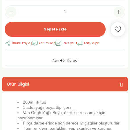
RLAYAN BOYALAR
ELTİCİLER
I VE TÜPLERİ
 BOYALAR
ALAR
RUYUCULAR
LAR
Sepete Ekle
LAR
OLAR (PRİMERS)
RME) FIRÇALAR
RI
Ürünü Paylaş
Yorum Yap
Tavsiye Et
Karşılaştır
A ve KALEMLER
MODELİNG PASTALAR
Ş KALEMLERİ
Aynı Gün Kargo
 VE UÇLAR (MİN)
ETLEME KALEMLERİ
APIŞTIRICILAR
LER
ALEMLERİ
Ürün Bilgisi
 MALZEMELER
SİM SEHPALARI
200ml lik tüp
ER ve RENKLENDİRİCİLERİ
TİL KURŞUN KALEMLER
1 adet yağlı boya tüp içerir
Van Gogh Yağlı Boya, özellikle ressamlar için
hazırlanmıştır.
EÇLER
EÇLER
ON ÜRÜNLERİ
Fırça darbelerinde son derece iyi çizgiler oluştururlar
Tüm renklerin parlaklığı, yapışkanlığı ve kuruma