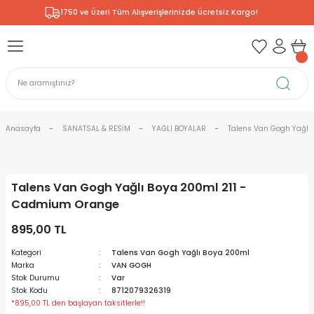
1750 ve Üzeri Tüm Alışverişlerinizde Ücretsiz Kargo!
Geri Dön
Geri Dön
Geri Dön
Geri Dön
Geri Dön
Geri Dön
Geri Dön
& RESİM
NİK
L SANATLAR
ODELLEME
 - KIRTASİYE
E BOYALAR
R
Rİ
ERİ
R
R
ÇALAR
 KALEMLERİ
ELERİ
RLARI
Anasayfa
SANATSAL & RESİM
YAĞLI BOYALAR
Talens Van Gogh Yağlı 
ZLI BOYALAR
R
LAR
KALEMLERİ
Rİ
LER
R
Talens Van Gogh Yağlı Boya 200ml 211 -
ARI
LAR
LER
ZEMELERİ
ERİ
ER
Cadmium Orange
RI
 FIRÇALAR
ĞITLARI ve DEFTERLERİ
ve MALZEMELERİ
895,00 TL
Kategori
Talens Van Gogh Yağlı Boya 200ml
PORSELEN
KEPLER
LAR
K KAĞITLAR
RYUM
R
R
Marka
VAN GOGH
Stok Durumu
Var
Stok Kodu
8712079326319
ONCUK BOYALAR
DİUMLAR
ÇALAR
 MÜREKKEPLERİ
 MALZEMELERİ
 BOYALARI
*895,00 TL den başlayan taksitlerle!!