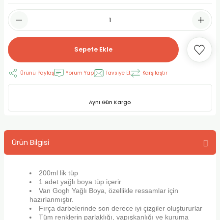
RLAYAN BOYALAR
ELTİCİLER
I VE TÜPLERİ
 BOYALAR
ALAR
RUYUCULAR
LAR
Sepete Ekle
LAR
OLAR (PRİMERS)
RME) FIRÇALAR
RI
Ürünü Paylaş
Yorum Yap
Tavsiye Et
Karşılaştır
A ve KALEMLER
MODELİNG PASTALAR
Ş KALEMLERİ
Aynı Gün Kargo
 VE UÇLAR (MİN)
ETLEME KALEMLERİ
APIŞTIRICILAR
LER
ALEMLERİ
Ürün Bilgisi
 MALZEMELER
SİM SEHPALARI
200ml lik tüp
ER ve RENKLENDİRİCİLERİ
TİL KURŞUN KALEMLER
1 adet yağlı boya tüp içerir
Van Gogh Yağlı Boya, özellikle ressamlar için
hazırlanmıştır.
EÇLER
EÇLER
ON ÜRÜNLERİ
Fırça darbelerinde son derece iyi çizgiler oluştururlar
Tüm renklerin parlaklığı, yapışkanlığı ve kuruma