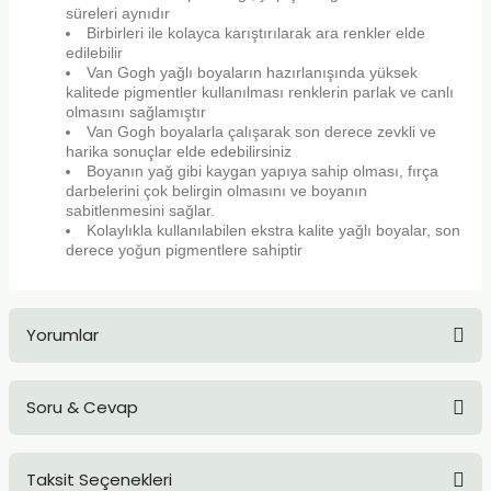
süreleri aynıdır
TLARI
ERİ
Birbirleri ile kolayca karıştırılarak ara renkler elde
edilebilir
I
Van Gogh yağlı boyaların hazırlanışında yüksek
kalitede pigmentler kullanılması renklerin parlak ve canlı
olmasını sağlamıştır
ÜSLEMELER
Van Gogh boyalarla çalışarak son derece zevkli ve
harika sonuçlar elde edebilirsiniz
Boyanın yağ gibi kaygan yapıya sahip olması, fırça
 KALEMLER
darbelerini çok belirgin olmasını ve boyanın
sabitlenmesini sağlar.
Kolaylıkla kullanılabilen ekstra kalite yağlı boyalar, son
ÜNLERİ
derece yoğun pigmentlere sahiptir
 HAMURLARI
Yorumlar
LONLAR
LER
Soru & Cevap
Bu ürüne ilk yorumu siz yapın!
EMLER
Taksit Seçenekleri
Yorum Yaz