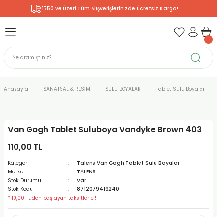
1750 ve Üzeri Tüm Alışverişlerinizde Ücretsiz Kargo!
Geri Dön
Geri Dön
Geri Dön
Geri Dön
Geri Dön
Geri Dön
Geri Dön
& RESİM
NİK
L SANATLAR
ODELLEME
 - KIRTASİYE
E BOYALAR
R
Rİ
ERİ
R
R
ÇALAR
 KALEMLERİ
ELERİ
RLARI
Anasayfa
SANATSAL & RESİM
SULU BOYALAR
Tablet Sulu Boyalar
ZLI BOYALAR
R
LAR
KALEMLERİ
Rİ
LER
R
Van Gogh Tablet Suluboya Vandyke Brown 403
ARI
LAR
LER
ZEMELERİ
ERİ
ER
110,00 TL
RI
 FIRÇALAR
ĞITLARI ve DEFTERLERİ
ve MALZEMELERİ
Kategori
Talens Van Gogh Tablet Sulu Boyalar
Marka
TALENS
PORSELEN
KEPLER
LAR
K KAĞITLAR
RYUM
R
R
Stok Durumu
Var
Stok Kodu
8712079419240
*110,00 TL den başlayan taksitlerle!!
ONCUK BOYALAR
DİUMLAR
ÇALAR
 MÜREKKEPLERİ
 MALZEMELERİ
 BOYALARI