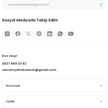
REÇLERİ
Ürün fiyatı diğer sitelerden daha pahalı.
Bu ürüne benzer farklı alternatifler olmalı.
 KALEMLERİ
Sosyal Medyada Takip Edin!
(MİNLER)
Gönder
ALEMLİKLER
Bize Ulaşın
İ
0537 869 33 62
umraniyehobisanat@gmail.com
TASI
Kurumsal
Üyelik