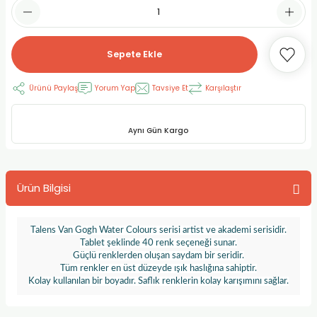
RLAYAN BOYALAR
ELTİCİLER
I VE TÜPLERİ
 BOYALAR
ALAR
RUYUCULAR
LAR
Sepete Ekle
LAR
OLAR (PRİMERS)
RME) FIRÇALAR
RI
Ürünü Paylaş
Yorum Yap
Tavsiye Et
Karşılaştır
A ve KALEMLER
MODELİNG PASTALAR
Ş KALEMLERİ
Aynı Gün Kargo
 VE UÇLAR (MİN)
ETLEME KALEMLERİ
Ürün Bilgisi
APIŞTIRICILAR
LER
ALEMLERİ
 MALZEMELER
SİM SEHPALARI
Talens Van Gogh Water Colours serisi artist ve akademi serisidir.
Tablet şeklinde 40 renk seçeneği sunar.
Güçlü renklerden oluşan saydam bir seridir.
ER ve RENKLENDİRİCİLERİ
TİL KURŞUN KALEMLER
Tüm renkler en üst düzeyde ışık haslığına sahiptir.
Kolay kullanılan bir boyadır. Saflık renklerin kolay karışımını sağlar.
EÇLER
EÇLER
ON ÜRÜNLERİ