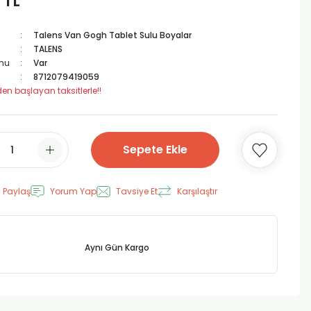
 TL
Talens Van Gogh Tablet Sulu Boyalar
TALENS
mu
Var
8712079419059
den başlayan taksitlerle!!
Sepete Ekle
 Paylaş
Yorum Yap
Tavsiye Et
Karşılaştır
Aynı Gün Kargo