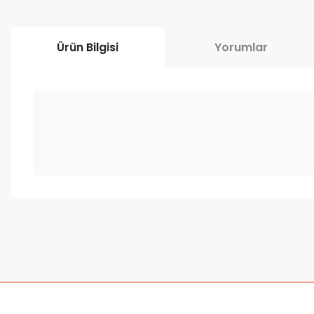
Ürün Bilgisi
Yorumlar
Bu ürünün fiyat bilgisi, resim, ürün açıklamalarında ve diğer k
Görüş ve önerileriniz için teşekkür ederiz.
Ürün resmi kalitesiz, bozuk veya görüntülenemiyor.
Ürün açıklamasında eksik bilgiler bulunuyor.