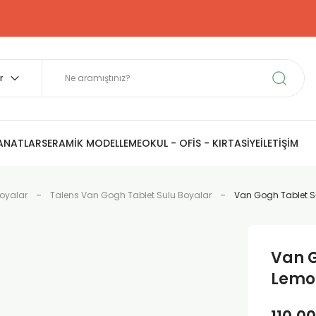
SANATLAR
SERAMİK MODELLEME
OKUL - OFİS - KIRTASİYE
İLETİŞİM
Boyalar
Talens Van Gogh Tablet Sulu Boyalar
Van Gogh Tablet S
Van 
Lemo