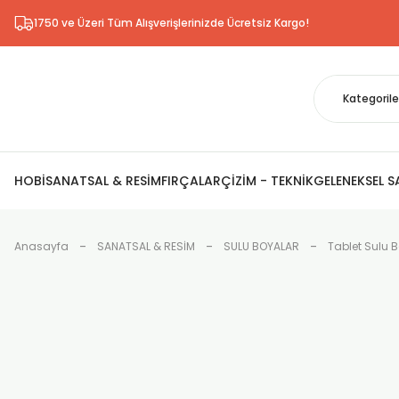
1750 ve Üzeri Tüm Alışverişlerinizde Ücretsiz Kargo!
HOBİ
SANATSAL & RESİM
FIRÇALAR
ÇİZİM - TEKNİK
GELENEKSEL 
Anasayfa
SANATSAL & RESİM
SULU BOYALAR
Tablet Sulu 