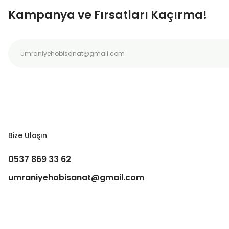
Ürün bilgilerinde hatalar bulunuyor.
Kampanya ve Fırsatları Kaçırma!
Ürün fiyatı diğer sitelerden daha pahalı.
Bu ürüne benzer farklı alternatifler olmalı.
Bize Ulaşın
0537 869 33 62
umraniyehobisanat@gmail.com