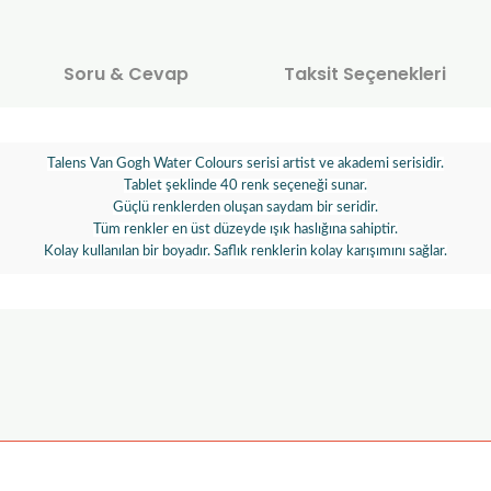
Soru & Cevap
Taksit Seçenekleri
Talens Van Gogh Water Colours serisi artist ve akademi serisidir.
Tablet şeklinde 40 renk seçeneği sunar.
Güçlü renklerden oluşan saydam bir seridir.
Tüm renkler en üst düzeyde ışık haslığına sahiptir.
Kolay kullanılan bir boyadır. Saflık renklerin kolay karışımını sağlar.
onularda yetersiz gördüğünüz noktaları öneri formunu kullanarak tarafımı
Ürün hakkında henüz soru sorulmamış.
Bu ürüne ilk yorumu siz yapın!
Sitemize ilk yorumu siz yapın!
Deneyimini Paylaş
Yorum Yaz
Soru Sor