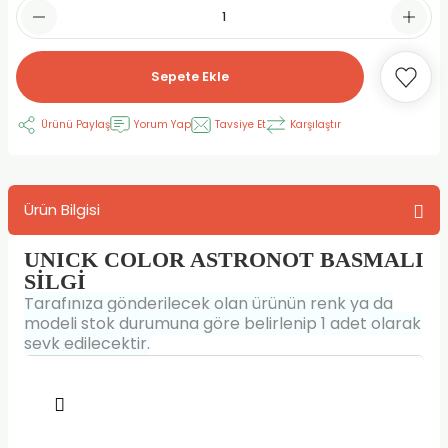
RLAYAN BOYALAR
ELTİCİLER
I VE TÜPLERİ
 BOYALAR
ALAR
RUYUCULAR
LAR
Sepete Ekle
LAR
OLAR (PRİMERS)
RME) FIRÇALAR
RI
Ürünü Paylaş
Yorum Yap
Tavsiye Et
Karşılaştır
A ve KALEMLER
MODELİNG PASTALAR
Ş KALEMLERİ
Ürün Bilgisi
 VE UÇLAR (MİN)
ETLEME KALEMLERİ
UNICK COLOR ASTRONOT BASMALI
APIŞTIRICILAR
LER
ALEMLERİ
SİLGİ
Tarafınıza gönderilecek olan ürünün renk ya da
 MALZEMELER
SİM SEHPALARI
modeli stok durumuna göre belirlenip 1 adet olarak
sevk edilecektir.
ER ve RENKLENDİRİCİLERİ
TİL KURŞUN KALEMLER
EÇLER
EÇLER
ON ÜRÜNLERİ