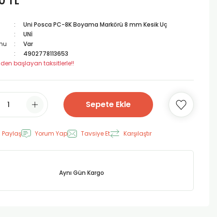
0 TL
Uni Posca PC-8K Boyama Markörü 8 mm Kesik Uç
UNİ
mu
Var
4902778113653
 den başlayan taksitlerle!!
Sepete Ekle
 Paylaş
Yorum Yap
Tavsiye Et
Karşılaştır
Aynı Gün Kargo