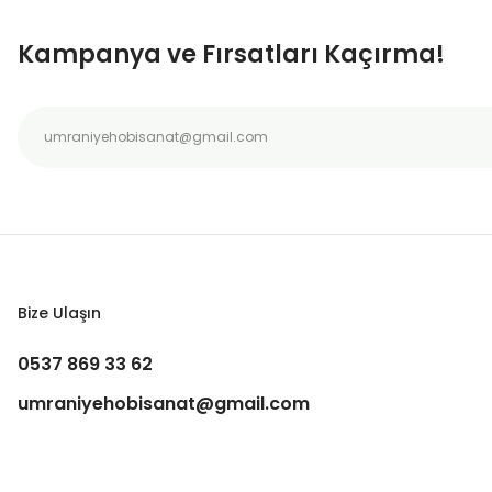
Ürün bilgilerinde hatalar bulunuyor.
Kampanya ve Fırsatları Kaçırma!
Ürün fiyatı diğer sitelerden daha pahalı.
Bu ürüne benzer farklı alternatifler olmalı.
Bize Ulaşın
0537 869 33 62
umraniyehobisanat@gmail.com