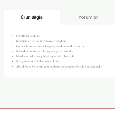
Ürün Bilgisi
Yorumlar
8.0 mm uç kalınlığı.
Kapatıcıdır, üst üste boyamaya elverişlidir.
Işığın soldurma etkisine karşı dayanıklı mürekkebi vardır.
Mürekkebi su bazlıdır bu sayede çevre dostudur.
Metal, cam tahta, taş gibi yüzeylerde kullanılabilir.
Çok yüksek sıcaklıklara dayanıklıdır.
Akrilik boya ve vernik gibi yardımcı malzemelerle birlikte kullanılabilir.
Bu ürünün fiyat bilgisi, resim, ürün açıklamalarında ve diğer k
Görüş ve önerileriniz için teşekkür ederiz.
Ürün resmi kalitesiz, bozuk veya görüntülenemiyor.
Ürün açıklamasında eksik bilgiler bulunuyor.