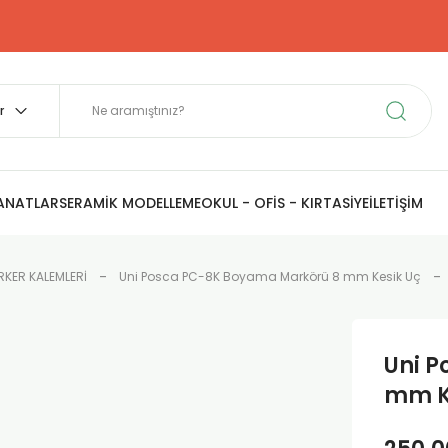
SANATLAR
SERAMİK MODELLEME
OKUL - OFİS - KIRTASİYE
İLETİŞİM
KER KALEMLERİ
Uni Posca PC-8K Boyama Markörü 8 mm Kesik Uç
Uni 
mm Ke