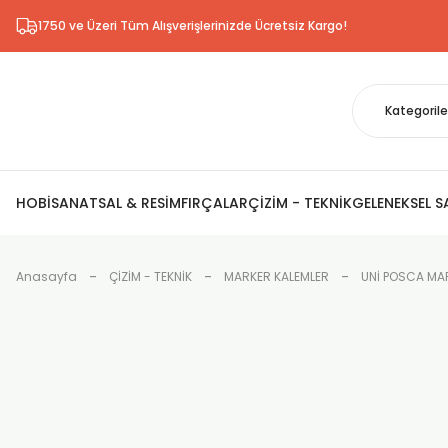
1750 ve Üzeri Tüm Alışverişlerinizde Ücretsiz Kargo!
HOBİ
SANATSAL & RESİM
FIRÇALAR
ÇİZİM - TEKNİK
GELENEKSEL 
Anasayfa
ÇİZİM - TEKNİK
MARKER KALEMLER
UNİ POSCA MAR