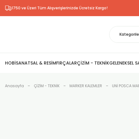
1750 ve Üzeri Tüm Alışverişlerinizde Ücretsiz Kargo!
HOBİ
SANATSAL & RESİM
FIRÇALAR
ÇİZİM - TEKNİK
GELENEKSEL 
Anasayfa
ÇİZİM - TEKNİK
MARKER KALEMLER
UNİ POSCA MAR