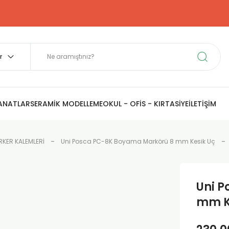
SANATLAR
SERAMİK MODELLEME
OKUL - OFİS - KIRTASİYE
İLETİŞİM
KER KALEMLERİ
Uni Posca PC-8K Boyama Markörü 8 mm Kesik Uç
Uni 
mm Ke