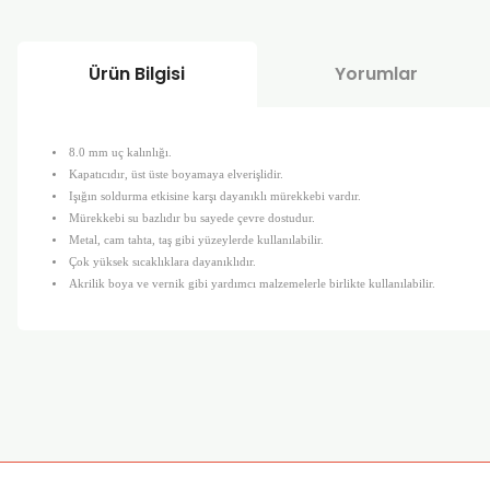
Ürün Bilgisi
Yorumlar
8.0 mm uç kalınlığı.
Kapatıcıdır, üst üste boyamaya elverişlidir.
Işığın soldurma etkisine karşı dayanıklı mürekkebi vardır.
Mürekkebi su bazlıdır bu sayede çevre dostudur.
Metal, cam tahta, taş gibi yüzeylerde kullanılabilir.
Çok yüksek sıcaklıklara dayanıklıdır.
Akrilik boya ve vernik gibi yardımcı malzemelerle birlikte kullanılabilir.
Bu ürünün fiyat bilgisi, resim, ürün açıklamalarında ve diğer k
Görüş ve önerileriniz için teşekkür ederiz.
Ürün resmi kalitesiz, bozuk veya görüntülenemiyor.
Ürün açıklamasında eksik bilgiler bulunuyor.