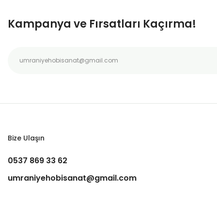
Ürün bilgilerinde hatalar bulunuyor.
Kampanya ve Fırsatları Kaçırma!
Ürün fiyatı diğer sitelerden daha pahalı.
Bu ürüne benzer farklı alternatifler olmalı.
Bize Ulaşın
0537 869 33 62
umraniyehobisanat@gmail.com