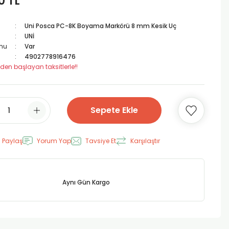
0 TL
Uni Posca PC-8K Boyama Markörü 8 mm Kesik Uç
UNİ
mu
Var
4902778916476
 den başlayan taksitlerle!!
Sepete Ekle
 Paylaş
Yorum Yap
Tavsiye Et
Karşılaştır
Aynı Gün Kargo