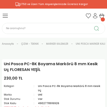
1750 ve Üzeri Tüm Alışverişlerinizde Ücretsiz Kargo!
Geri Dön
Geri Dön
Geri Dön
Geri Dön
Geri Dön
Geri Dön
Geri Dön
& RESİM
NİK
L SANATLAR
ODELLEME
 - KIRTASİYE
E BOYALAR
R
Rİ
ERİ
R
R
ÇALAR
 KALEMLERİ
ELERİ
RLARI
Anasayfa
ÇİZİM - TEKNİK
MARKER KALEMLER
UNİ POSCA MARKER KALEM
ZLI BOYALAR
R
LAR
KALEMLERİ
Rİ
LER
R
Uni Posca PC-8K Boyama Markörü 8 mm Kesik
ARI
LAR
LER
ZEMELERİ
ERİ
ER
Uç FLORESAN YEŞİL
RI
 FIRÇALAR
ĞITLARI ve DEFTERLERİ
ve MALZEMELERİ
230,00 TL
Kategori
Uni Posca PC-8K Boyama Markörü 8 mm Kesik
PORSELEN
KEPLER
LAR
K KAĞITLAR
RYUM
R
R
Uç
Marka
UNİ
Stok Durumu
Var
ONCUK BOYALAR
DİUMLAR
ÇALAR
 MÜREKKEPLERİ
 MALZEMELERİ
 BOYALARI
Stok Kodu
4902778916926