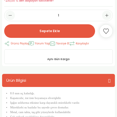
*230,00 TL den başlayan taksitlerle!!
RLAYAN BOYALAR
ELTİCİLER
I VE TÜPLERİ
 BOYALAR
ALAR
RUYUCULAR
LAR
Sepete Ekle
LAR
OLAR (PRİMERS)
RME) FIRÇALAR
RI
Ürünü Paylaş
Yorum Yap
Tavsiye Et
Karşılaştır
A ve KALEMLER
MODELİNG PASTALAR
Ş KALEMLERİ
 VE UÇLAR (MİN)
ETLEME KALEMLERİ
Aynı Gün Kargo
APIŞTIRICILAR
LER
ALEMLERİ
Ürün Bilgisi
 MALZEMELER
SİM SEHPALARI
8.0 mm uç kalınlığı.
ER ve RENKLENDİRİCİLERİ
TİL KURŞUN KALEMLER
Kapatıcıdır, üst üste boyamaya elverişlidir.
Işığın soldurma etkisine karşı dayanıklı mürekkebi vardır.
Mürekkebi su bazlıdır bu sayede çevre dostudur.
EÇLER
EÇLER
ON ÜRÜNLERİ
Metal, cam tahta, taş gibi yüzeylerde kullanılabilir.
Çok yüksek sıcaklıklara dayanıklıdır.