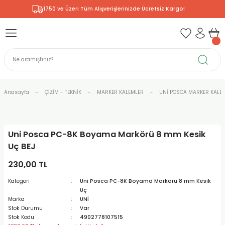
1750 ve Üzeri Tüm Alışverişlerinizde Ücretsiz Kargo!
Geri Dön
Geri Dön
Geri Dön
Geri Dön
Geri Dön
Geri Dön
Geri Dön
& RESİM
NİK
L SANATLAR
ODELLEME
 - KIRTASİYE
E BOYALAR
R
Rİ
ERİ
R
R
ÇALAR
 KALEMLERİ
ELERİ
RLARI
Anasayfa
ÇİZİM - TEKNİK
MARKER KALEMLER
UNİ POSCA MARKER KALEM
ZLI BOYALAR
R
LAR
KALEMLERİ
Rİ
LER
R
Uni Posca PC-8K Boyama Markörü 8 mm Kesik
ARI
LAR
LER
ZEMELERİ
ERİ
ER
Uç BEJ
RI
 FIRÇALAR
ĞITLARI ve DEFTERLERİ
ve MALZEMELERİ
230,00 TL
Kategori
Uni Posca PC-8K Boyama Markörü 8 mm Kesik
PORSELEN
KEPLER
LAR
K KAĞITLAR
RYUM
R
R
Uç
Marka
UNİ
Stok Durumu
Var
ONCUK BOYALAR
DİUMLAR
ÇALAR
 MÜREKKEPLERİ
 MALZEMELERİ
 BOYALARI
Stok Kodu
4902778107515