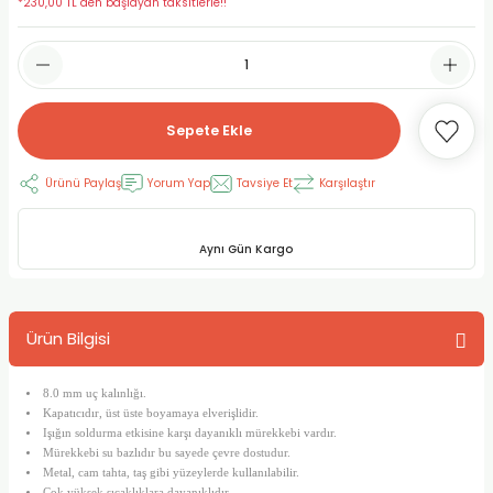
*230,00 TL den başlayan taksitlerle!!
RLAYAN BOYALAR
ELTİCİLER
I VE TÜPLERİ
 BOYALAR
ALAR
RUYUCULAR
LAR
Sepete Ekle
LAR
OLAR (PRİMERS)
RME) FIRÇALAR
RI
Ürünü Paylaş
Yorum Yap
Tavsiye Et
Karşılaştır
A ve KALEMLER
MODELİNG PASTALAR
Ş KALEMLERİ
 VE UÇLAR (MİN)
ETLEME KALEMLERİ
Aynı Gün Kargo
APIŞTIRICILAR
LER
ALEMLERİ
Ürün Bilgisi
 MALZEMELER
SİM SEHPALARI
8.0 mm uç kalınlığı.
ER ve RENKLENDİRİCİLERİ
TİL KURŞUN KALEMLER
Kapatıcıdır, üst üste boyamaya elverişlidir.
Işığın soldurma etkisine karşı dayanıklı mürekkebi vardır.
Mürekkebi su bazlıdır bu sayede çevre dostudur.
EÇLER
EÇLER
ON ÜRÜNLERİ
Metal, cam tahta, taş gibi yüzeylerde kullanılabilir.
Çok yüksek sıcaklıklara dayanıklıdır.