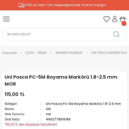
1750 ve Üzeri Tüm Alışverişlerinizde Ücretsiz Kargo!
Geri Dön
Geri Dön
Geri Dön
Geri Dön
Geri Dön
Geri Dön
Geri Dön
& RESİM
NİK
L SANATLAR
ODELLEME
 - KIRTASİYE
E BOYALAR
R
Rİ
ERİ
R
R
ÇALAR
 KALEMLERİ
ELERİ
RLARI
Anasayfa
ÇİZİM - TEKNİK
MARKER KALEMLER
UNİ POSCA MARKER KALEM
ZLI BOYALAR
R
LAR
KALEMLERİ
Rİ
LER
R
Uni Posca PC-5M Boyama Markörü 1.8-2.5 mm
ARI
LAR
LER
ZEMELERİ
ERİ
ER
MOR
RI
 FIRÇALAR
ĞITLARI ve DEFTERLERİ
ve MALZEMELERİ
115,00 TL
Kategori
Uni Posca PC-5M Boyama Markörü 1.8-2.5 mm
PORSELEN
KEPLER
LAR
K KAĞITLAR
RYUM
R
R
Marka
UNİ
Stok Durumu
Var
Stok Kodu
4902778916186
ONCUK BOYALAR
DİUMLAR
ÇALAR
 MÜREKKEPLERİ
 MALZEMELERİ
 BOYALARI
*115,00 TL den başlayan taksitlerle!!