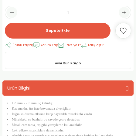
RLAYAN BOYALAR
ELTİCİLER
I VE TÜPLERİ
 BOYALAR
ALAR
RUYUCULAR
LAR
Sepete Ekle
LAR
OLAR (PRİMERS)
RME) FIRÇALAR
RI
Ürünü Paylaş
Yorum Yap
Tavsiye Et
Karşılaştır
A ve KALEMLER
MODELİNG PASTALAR
Ş KALEMLERİ
Aynı Gün Kargo
 VE UÇLAR (MİN)
ETLEME KALEMLERİ
APIŞTIRICILAR
LER
ALEMLERİ
Ürün Bilgisi
 MALZEMELER
SİM SEHPALARI
1.8 mm - 2.5 mm uç kalınlığı.
Kapatıcıdır, üst üste boyamaya elverişlidir.
ER ve RENKLENDİRİCİLERİ
TİL KURŞUN KALEMLER
Işığın soldurma etkisine karşı dayanıklı mürekkebi vardır.
Mürekkebi su bazlıdır bu sayede çevre dostudur.
Metal, cam tahta, taş gibi yüzeylerde kullanılabilir.
EÇLER
EÇLER
ON ÜRÜNLERİ
Çok yüksek sıcaklıklara dayanıklıdır.
Akrilik boya ve vernik gibi yardımcı malzemelerle birlikte kullanılabilir.