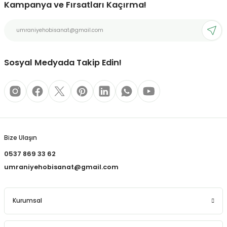
Kampanya ve Fırsatları Kaçırma!
REÇLERİ
Deneyimini Paylaş
Ürün bilgilerinde hatalar bulunuyor.
Ürün fiyatı diğer sitelerden daha pahalı.
 KALEMLERİ
Bu ürüne benzer farklı alternatifler olmalı.
(MİNLER)
Sosyal Medyada Takip Edin!
ALEMLİKLER
Gönder
İ
Bize Ulaşın
TASI
0537 869 33 62
umraniyehobisanat@gmail.com
Kurumsal