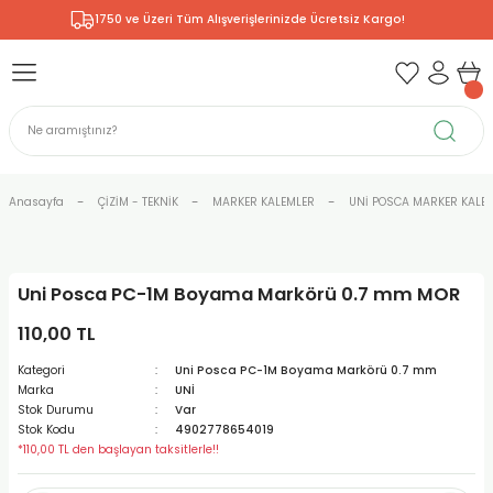
1750 ve Üzeri Tüm Alışverişlerinizde Ücretsiz Kargo!
Geri Dön
Geri Dön
Geri Dön
Geri Dön
Geri Dön
Geri Dön
Geri Dön
& RESİM
NİK
L SANATLAR
ODELLEME
 - KIRTASİYE
E BOYALAR
R
Rİ
ERİ
R
R
ÇALAR
 KALEMLERİ
ELERİ
RLARI
Anasayfa
ÇİZİM - TEKNİK
MARKER KALEMLER
UNİ POSCA MARKER KALEM
ZLI BOYALAR
R
LAR
KALEMLERİ
Rİ
LER
R
Uni Posca PC-1M Boyama Markörü 0.7 mm MOR
ARI
LAR
LER
ZEMELERİ
ERİ
ER
110,00 TL
RI
 FIRÇALAR
ĞITLARI ve DEFTERLERİ
ve MALZEMELERİ
Kategori
Uni Posca PC-1M Boyama Markörü 0.7 mm
Marka
UNİ
PORSELEN
KEPLER
LAR
K KAĞITLAR
RYUM
R
R
Stok Durumu
Var
Stok Kodu
4902778654019
*110,00 TL den başlayan taksitlerle!!
ONCUK BOYALAR
DİUMLAR
ÇALAR
 MÜREKKEPLERİ
 MALZEMELERİ
 BOYALARI