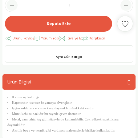
RLAYAN BOYALAR
ELTİCİLER
I VE TÜPLERİ
 BOYALAR
ALAR
RUYUCULAR
LAR
Sepete Ekle
LAR
OLAR (PRİMERS)
RME) FIRÇALAR
RI
Ürünü Paylaş
Yorum Yap
Tavsiye Et
Karşılaştır
A ve KALEMLER
MODELİNG PASTALAR
Ş KALEMLERİ
Aynı Gün Kargo
 VE UÇLAR (MİN)
ETLEME KALEMLERİ
Ürün Bilgisi
APIŞTIRICILAR
LER
ALEMLERİ
 MALZEMELER
SİM SEHPALARI
0.7mm uç kalınlığı.
Kapatıcıdır, üst üste boyamaya elverişlidir.
Işığın soldurma etkisine karşı dayanıklı mürekkebi vardır.
ER ve RENKLENDİRİCİLERİ
TİL KURŞUN KALEMLER
Mürekkebi su bazlıdır bu sayede çevre dostudur.
Metal, cam tahta, taş gibi yüzeylerde kullanılabilir. Çok yüksek sıcaklıklara
dayanıklıdır.
EÇLER
EÇLER
ON ÜRÜNLERİ
Akrilik boya ve vernik gibi yardımcı malzemelerle birlikte kullanılabilir.