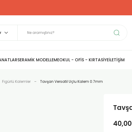
SANATLAR
SERAMİK MODELLEME
OKUL - OFİS - KIRTASİYE
İLETİŞİM
Figürlü Kalemler
Tavşan Versatil Uçlu Kalem 0.7mm
Tavşa
40,00