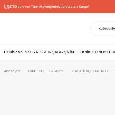
1750 ve Üzeri Tüm Alışverişlerinizde Ücretsiz Kargo!
HOBİ
SANATSAL & RESİM
FIRÇALAR
ÇİZİM - TEKNİK
GELENEKSEL 
Anasayfa
OKUL - OFİS - KIRTASİYE
VERSATİL UÇLU KALEMLER