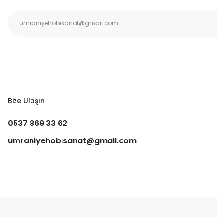
Bu ürüne benzer farklı alternatifler olmalı.
Bize Ulaşın
0537 869 33 62
umraniyehobisanat@gmail.com