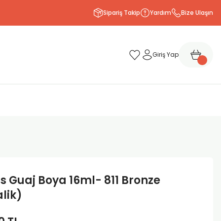
Sipariş Takip
Yardım
Bize Ulaşın
Giriş Yap
s Guaj Boya 16ml- 811 Bronze
lik)