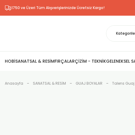
1750 ve Üzeri Tüm Alışverişlerinizde Ücretsiz Kargo!
HOBİ
SANATSAL & RESİM
FIRÇALAR
ÇİZİM - TEKNİK
GELENEKSEL 
Anasayfa
SANATSAL & RESİM
GUAJ BOYALAR
Talens Guaj