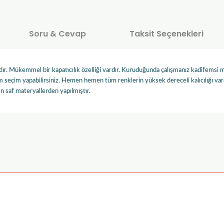
Soru & Cevap
Taksit Seçenekleri
ydır. Mükemmel bir kapatıcılık özelliği vardır. Kuruduğunda çalışmanız kadifemsi m
seçim yapabilirsiniz. Hemen hemen tüm renklerin yüksek dereceli kalıcılığı vardır
en saf materyallerden yapılmıştır.
onularda yetersiz gördüğünüz noktaları öneri formunu kullanarak tarafımı
Ürün hakkında henüz soru sorulmamış.
Bu ürüne ilk yorumu siz yapın!
Sitemize ilk yorumu siz yapın!
Deneyimini Paylaş
Yorum Yaz
Soru Sor