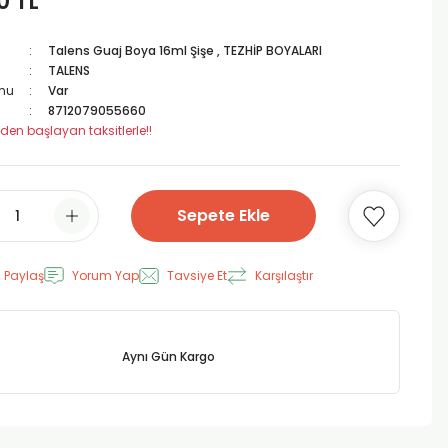
0 TL
Talens Guaj Boya 16ml Şişe
,
TEZHİP BOYALARI
TALENS
mu
Var
8712079055660
 den başlayan taksitlerle!!
Sepete Ekle
 Paylaş
Yorum Yap
Tavsiye Et
Karşılaştır
Aynı Gün Kargo