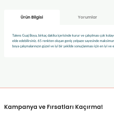
Ürün Bilgisi
Yorumlar
Talens Guaj Boya, birkaç dakika içerisinde kurur ve çalışılması çok kola
elde edebilirsiniz. 65 renkten oluşan geniş yelpaze sayesinde maksimum 
boya çalışmalarınızın güzel ve iyi bir şekilde sonuçlanması için en iyi ve 
Bu ürünün fiyat bilgisi, resim, ürün açıklamalarında ve diğer k
Görüş ve önerileriniz için teşekkür ederiz.
Ürün resmi kalitesiz, bozuk veya görüntülenemiyor.
Ürün açıklamasında eksik bilgiler bulunuyor.
Ürün bilgilerinde hatalar bulunuyor.
Kampanya ve Fırsatları Kaçırma!
Ürün fiyatı diğer sitelerden daha pahalı.