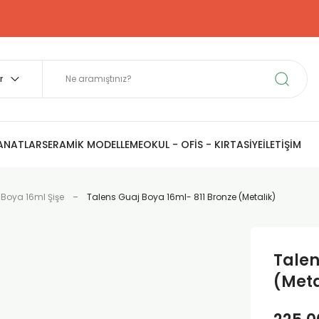
SANATLAR
SERAMİK MODELLEME
OKUL - OFİS - KIRTASİYE
İLETİŞİM
 Boya 16ml Şişe
Talens Guaj Boya 16ml- 811 Bronze (Metalik)
Talen
(Meta