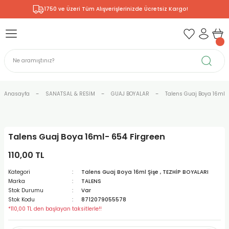
1750 ve Üzeri Tüm Alışverişlerinizde Ücretsiz Kargo!
Geri Dön
Geri Dön
Geri Dön
Geri Dön
Geri Dön
Geri Dön
Geri Dön
& RESİM
NİK
L SANATLAR
ODELLEME
 - KIRTASİYE
E BOYALAR
R
Rİ
ERİ
R
R
ÇALAR
 KALEMLERİ
ELERİ
RLARI
Anasayfa
SANATSAL & RESİM
GUAJ BOYALAR
Talens Guaj Boya 16ml Ş
ZLI BOYALAR
R
LAR
KALEMLERİ
Rİ
LER
R
Talens Guaj Boya 16ml- 654 Firgreen
ARI
LAR
LER
ZEMELERİ
ERİ
ER
110,00 TL
RI
 FIRÇALAR
ĞITLARI ve DEFTERLERİ
ve MALZEMELERİ
Kategori
Talens Guaj Boya 16ml Şişe
,
TEZHİP BOYALARI
Marka
TALENS
PORSELEN
KEPLER
LAR
K KAĞITLAR
RYUM
R
R
Stok Durumu
Var
Stok Kodu
8712079055578
*110,00 TL den başlayan taksitlerle!!
ONCUK BOYALAR
DİUMLAR
ÇALAR
 MÜREKKEPLERİ
 MALZEMELERİ
 BOYALARI