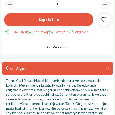
RLAYAN BOYALAR
ELTİCİLER
I VE TÜPLERİ
 BOYALAR
ALAR
RUYUCULAR
LAR
Sepete Ekle
LAR
OLAR (PRİMERS)
RME) FIRÇALAR
RI
Ürünü Paylaş
Yorum Yap
Tavsiye Et
Karşılaştır
A ve KALEMLER
MODELİNG PASTALAR
Ş KALEMLERİ
Aynı Gün Kargo
 VE UÇLAR (MİN)
ETLEME KALEMLERİ
Ürün Bilgisi
APIŞTIRICILAR
LER
ALEMLERİ
 MALZEMELER
SİM SEHPALARI
Talens Guaj Boya, birkaç dakika içerisinde kurur ve çalışılması çok
kolaydır. Mükemmel bir kapatıcılık özelliği vardır. Kuruduğunda
çalışmanız kadifemsi mat bir görünüme sahip olacaktır. Suyla incelterek
ER ve RENKLENDİRİCİLERİ
TİL KURŞUN KALEMLER
sulu boya efektleri elde edebilirsiniz. 65 renkten oluşan geniş yelpaze
sayesinde maksimum seçim yapabilirsiniz. Hemen hemen tüm
renklerin yüksek dereceli kalıcılığı vardır. Talens Guaj serisi zararlı ağır
EÇLER
EÇLER
ON ÜRÜNLERİ
metal bazlı pigmentler içermez. Bu boya çalışmalarınızın güzel ve iyi bir
şekilde sonuçlanması için en iyi ve en saf materyallerden yapılmıştır.