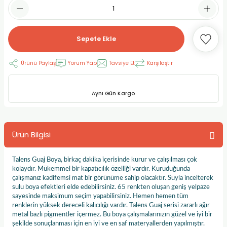
RLAYAN BOYALAR
ELTİCİLER
I VE TÜPLERİ
 BOYALAR
ALAR
RUYUCULAR
LAR
Sepete Ekle
LAR
OLAR (PRİMERS)
RME) FIRÇALAR
RI
Ürünü Paylaş
Yorum Yap
Tavsiye Et
Karşılaştır
A ve KALEMLER
MODELİNG PASTALAR
Ş KALEMLERİ
Aynı Gün Kargo
 VE UÇLAR (MİN)
ETLEME KALEMLERİ
Ürün Bilgisi
APIŞTIRICILAR
LER
ALEMLERİ
 MALZEMELER
SİM SEHPALARI
Talens Guaj Boya, birkaç dakika içerisinde kurur ve çalışılması çok
kolaydır. Mükemmel bir kapatıcılık özelliği vardır. Kuruduğunda
çalışmanız kadifemsi mat bir görünüme sahip olacaktır. Suyla incelterek
ER ve RENKLENDİRİCİLERİ
TİL KURŞUN KALEMLER
sulu boya efektleri elde edebilirsiniz. 65 renkten oluşan geniş yelpaze
sayesinde maksimum seçim yapabilirsiniz. Hemen hemen tüm
renklerin yüksek dereceli kalıcılığı vardır. Talens Guaj serisi zararlı ağır
EÇLER
EÇLER
ON ÜRÜNLERİ
metal bazlı pigmentler içermez. Bu boya çalışmalarınızın güzel ve iyi bir
şekilde sonuçlanması için en iyi ve en saf materyallerden yapılmıştır.