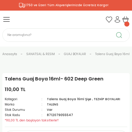
1750 ve Üzeri Tüm Alışverişlerinizde Ücretsiz Kargo!
Geri Dön
Geri Dön
Geri Dön
Geri Dön
Geri Dön
Geri Dön
Geri Dön
& RESİM
NİK
L SANATLAR
ODELLEME
 - KIRTASİYE
E BOYALAR
R
Rİ
ERİ
R
R
ÇALAR
 KALEMLERİ
ELERİ
RLARI
Anasayfa
SANATSAL & RESİM
GUAJ BOYALAR
Talens Guaj Boya 16ml Ş
ZLI BOYALAR
R
LAR
KALEMLERİ
Rİ
LER
R
Talens Guaj Boya 16ml- 602 Deep Green
ARI
LAR
LER
ZEMELERİ
ERİ
ER
110,00 TL
RI
 FIRÇALAR
ĞITLARI ve DEFTERLERİ
ve MALZEMELERİ
Kategori
Talens Guaj Boya 16ml Şişe
,
TEZHİP BOYALARI
Marka
TALENS
PORSELEN
KEPLER
LAR
K KAĞITLAR
RYUM
R
R
Stok Durumu
Var
Stok Kodu
8712079055547
*110,00 TL den başlayan taksitlerle!!
ONCUK BOYALAR
DİUMLAR
ÇALAR
 MÜREKKEPLERİ
 MALZEMELERİ
 BOYALARI