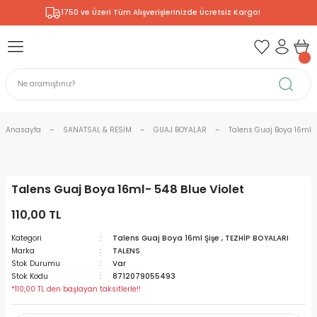
1750 ve Üzeri Tüm Alışverişlerinizde Ücretsiz Kargo!
Geri Dön
Geri Dön
Geri Dön
Geri Dön
Geri Dön
Geri Dön
Geri Dön
& RESİM
NİK
L SANATLAR
ODELLEME
 - KIRTASİYE
E BOYALAR
R
Rİ
ERİ
R
R
ÇALAR
 KALEMLERİ
ELERİ
RLARI
Anasayfa
SANATSAL & RESİM
GUAJ BOYALAR
Talens Guaj Boya 16ml Ş
ZLI BOYALAR
R
LAR
KALEMLERİ
Rİ
LER
R
Talens Guaj Boya 16ml- 548 Blue Violet
ARI
LAR
LER
ZEMELERİ
ERİ
ER
110,00 TL
RI
 FIRÇALAR
ĞITLARI ve DEFTERLERİ
ve MALZEMELERİ
Kategori
Talens Guaj Boya 16ml Şişe
,
TEZHİP BOYALARI
Marka
TALENS
PORSELEN
KEPLER
LAR
K KAĞITLAR
RYUM
R
R
Stok Durumu
Var
Stok Kodu
8712079055493
*110,00 TL den başlayan taksitlerle!!
ONCUK BOYALAR
DİUMLAR
ÇALAR
 MÜREKKEPLERİ
 MALZEMELERİ
 BOYALARI