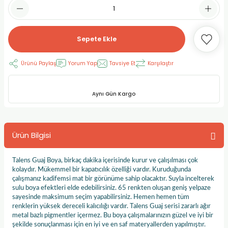
RLAYAN BOYALAR
ELTİCİLER
I VE TÜPLERİ
 BOYALAR
ALAR
RUYUCULAR
LAR
Sepete Ekle
LAR
OLAR (PRİMERS)
RME) FIRÇALAR
RI
Ürünü Paylaş
Yorum Yap
Tavsiye Et
Karşılaştır
A ve KALEMLER
MODELİNG PASTALAR
Ş KALEMLERİ
Aynı Gün Kargo
 VE UÇLAR (MİN)
ETLEME KALEMLERİ
Ürün Bilgisi
APIŞTIRICILAR
LER
ALEMLERİ
 MALZEMELER
SİM SEHPALARI
Talens Guaj Boya, birkaç dakika içerisinde kurur ve çalışılması çok
kolaydır. Mükemmel bir kapatıcılık özelliği vardır. Kuruduğunda
çalışmanız kadifemsi mat bir görünüme sahip olacaktır. Suyla incelterek
ER ve RENKLENDİRİCİLERİ
TİL KURŞUN KALEMLER
sulu boya efektleri elde edebilirsiniz. 65 renkten oluşan geniş yelpaze
sayesinde maksimum seçim yapabilirsiniz. Hemen hemen tüm
renklerin yüksek dereceli kalıcılığı vardır. Talens Guaj serisi zararlı ağır
EÇLER
EÇLER
ON ÜRÜNLERİ
metal bazlı pigmentler içermez. Bu boya çalışmalarınızın güzel ve iyi bir
şekilde sonuçlanması için en iyi ve en saf materyallerden yapılmıştır.