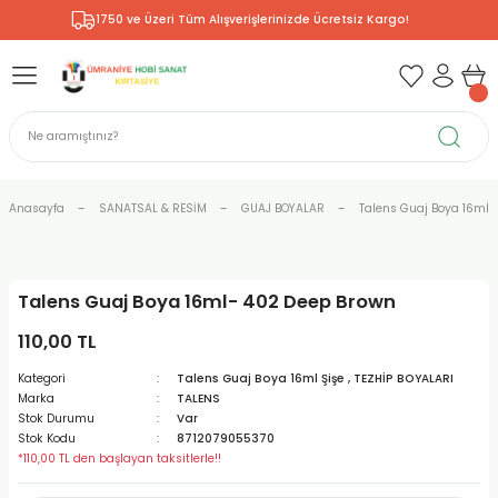
1750 ve Üzeri Tüm Alışverişlerinizde Ücretsiz Kargo!
Geri Dön
Geri Dön
Geri Dön
Geri Dön
Geri Dön
Geri Dön
Geri Dön
& RESİM
NİK
L SANATLAR
ODELLEME
 - KIRTASİYE
E BOYALAR
R
Rİ
ERİ
R
R
ÇALAR
 KALEMLERİ
ELERİ
RLARI
Anasayfa
SANATSAL & RESİM
GUAJ BOYALAR
Talens Guaj Boya 16ml Ş
ZLI BOYALAR
R
LAR
KALEMLERİ
Rİ
LER
R
Talens Guaj Boya 16ml- 402 Deep Brown
ARI
LAR
LER
ZEMELERİ
ERİ
ER
110,00 TL
RI
 FIRÇALAR
ĞITLARI ve DEFTERLERİ
ve MALZEMELERİ
Kategori
Talens Guaj Boya 16ml Şişe
,
TEZHİP BOYALARI
Marka
TALENS
PORSELEN
KEPLER
LAR
K KAĞITLAR
RYUM
R
R
Stok Durumu
Var
Stok Kodu
8712079055370
*110,00 TL den başlayan taksitlerle!!
ONCUK BOYALAR
DİUMLAR
ÇALAR
 MÜREKKEPLERİ
 MALZEMELERİ
 BOYALARI