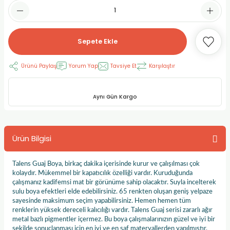
RLAYAN BOYALAR
ELTİCİLER
I VE TÜPLERİ
 BOYALAR
ALAR
RUYUCULAR
LAR
Sepete Ekle
LAR
OLAR (PRİMERS)
RME) FIRÇALAR
RI
Ürünü Paylaş
Yorum Yap
Tavsiye Et
Karşılaştır
A ve KALEMLER
MODELİNG PASTALAR
Ş KALEMLERİ
Aynı Gün Kargo
 VE UÇLAR (MİN)
ETLEME KALEMLERİ
Ürün Bilgisi
APIŞTIRICILAR
LER
ALEMLERİ
 MALZEMELER
SİM SEHPALARI
Talens Guaj Boya, birkaç dakika içerisinde kurur ve çalışılması çok
kolaydır. Mükemmel bir kapatıcılık özelliği vardır. Kuruduğunda
çalışmanız kadifemsi mat bir görünüme sahip olacaktır. Suyla incelterek
ER ve RENKLENDİRİCİLERİ
TİL KURŞUN KALEMLER
sulu boya efektleri elde edebilirsiniz. 65 renkten oluşan geniş yelpaze
sayesinde maksimum seçim yapabilirsiniz. Hemen hemen tüm
renklerin yüksek dereceli kalıcılığı vardır. Talens Guaj serisi zararlı ağır
EÇLER
EÇLER
ON ÜRÜNLERİ
metal bazlı pigmentler içermez. Bu boya çalışmalarınızın güzel ve iyi bir
şekilde sonuçlanması için en iyi ve en saf materyallerden yapılmıştır.