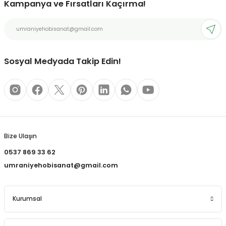
Kampanya ve Fırsatları Kaçırma!
REÇLERİ
Deneyimini Paylaş
Ürün bilgilerinde hatalar bulunuyor.
Ürün fiyatı diğer sitelerden daha pahalı.
 KALEMLERİ
Bu ürüne benzer farklı alternatifler olmalı.
(MİNLER)
Sosyal Medyada Takip Edin!
ALEMLİKLER
Gönder
İ
Bize Ulaşın
0537 869 33 62
TASI
umraniyehobisanat@gmail.com
Kurumsal