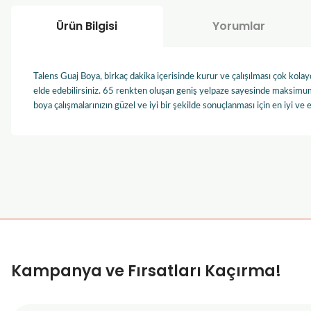
Ürün Bilgisi
Yorumlar
Talens Guaj Boya, birkaç dakika içerisinde kurur ve çalışılması çok kola
elde edebilirsiniz. 65 renkten oluşan geniş yelpaze sayesinde maksimum 
boya çalışmalarınızın güzel ve iyi bir şekilde sonuçlanması için en iyi ve 
Bu ürünün fiyat bilgisi, resim, ürün açıklamalarında ve diğer k
Görüş ve önerileriniz için teşekkür ederiz.
Ürün resmi kalitesiz, bozuk veya görüntülenemiyor.
Ürün açıklamasında eksik bilgiler bulunuyor.
Ürün bilgilerinde hatalar bulunuyor.
Kampanya ve Fırsatları Kaçırma!
Ürün fiyatı diğer sitelerden daha pahalı.
Bu ürüne benzer farklı alternatifler olmalı.