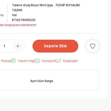
Talens Guaj Boya 16ml Şişe
,
TEZHİP BOYALARI
TALENS
mu
Var
8712079055233
den başlayan taksitlerle!!
Sepete Ekle
 Paylaş
Yorum Yap
Tavsiye Et
Karşılaştır
Aynı Gün Kargo