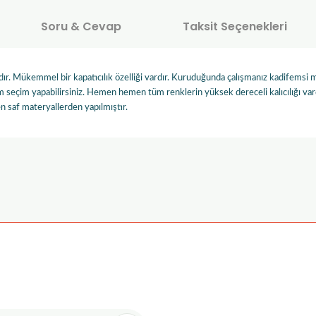
Soru & Cevap
Taksit Seçenekleri
ydır. Mükemmel bir kapatıcılık özelliği vardır. Kuruduğunda çalışmanız kadifemsi m
seçim yapabilirsiniz. Hemen hemen tüm renklerin yüksek dereceli kalıcılığı vardır
en saf materyallerden yapılmıştır.
onularda yetersiz gördüğünüz noktaları öneri formunu kullanarak tarafımı
Ürün hakkında henüz soru sorulmamış.
Bu ürüne ilk yorumu siz yapın!
Sitemize ilk yorumu siz yapın!
Deneyimini Paylaş
Yorum Yaz
Soru Sor