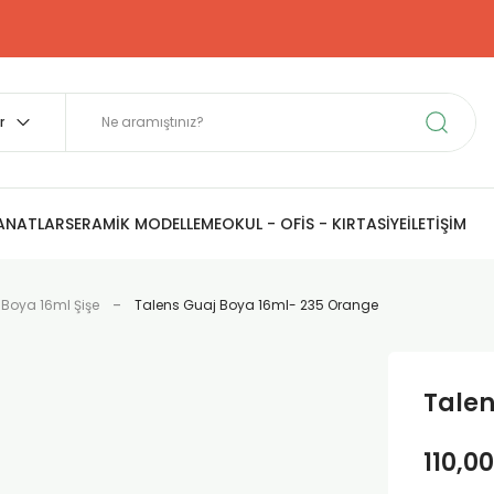
SANATLAR
SERAMİK MODELLEME
OKUL - OFİS - KIRTASİYE
İLETİŞİM
 Boya 16ml Şişe
Talens Guaj Boya 16ml- 235 Orange
Talen
110,00