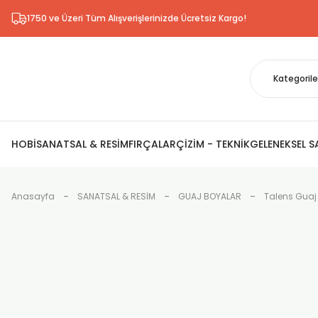
1750 ve Üzeri Tüm Alışverişlerinizde Ücretsiz Kargo!
HOBİ
SANATSAL & RESİM
FIRÇALAR
ÇİZİM - TEKNİK
GELENEKSEL 
Anasayfa
SANATSAL & RESİM
GUAJ BOYALAR
Talens Guaj