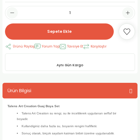
RLAYAN BOYALAR
ELTİCİLER
I VE TÜPLERİ
 BOYALAR
ALAR
RUYUCULAR
LAR
Sepete Ekle
LAR
OLAR (PRİMERS)
RME) FIRÇALAR
RI
Ürünü Paylaş
Yorum Yap
Tavsiye Et
Karşılaştır
A ve KALEMLER
MODELİNG PASTALAR
Ş KALEMLERİ
Aynı Gün Kargo
 VE UÇLAR (MİN)
ETLEME KALEMLERİ
APIŞTIRICILAR
LER
ALEMLERİ
Ürün Bilgisi
 MALZEMELER
SİM SEHPALARI
Talens Art Creation Guaj Boya Set
Talens Art Creation su rengi, su ile inceltilerek uygulanan seffaf bir
ER ve RENKLENDİRİCİLERİ
TİL KURŞUN KALEMLER
boyadir.
Kullandiginiz daha fazla su, boyanin rengini hafifletir.
EÇLER
EÇLER
ON ÜRÜNLERİ
Sonuç olarak, birçok saydam katman birbiri üzerine uygulanabilir.