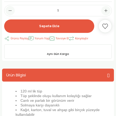
RLAYAN BOYALAR
ELTİCİLER
I VE TÜPLERİ
 BOYALAR
ALAR
RUYUCULAR
LAR
Sepete Ekle
LAR
OLAR (PRİMERS)
RME) FIRÇALAR
RI
Ürünü Paylaş
Yorum Yap
Tavsiye Et
Karşılaştır
A ve KALEMLER
MODELİNG PASTALAR
Ş KALEMLERİ
Aynı Gün Kargo
 VE UÇLAR (MİN)
ETLEME KALEMLERİ
APIŞTIRICILAR
LER
ALEMLERİ
Ürün Bilgisi
 MALZEMELER
SİM SEHPALARI
120 ml lik tüp
ER ve RENKLENDİRİCİLERİ
TİL KURŞUN KALEMLER
Tüp şeklinde oluşu kullanım kolaylığı sağlar
Canlı ve parlak bir görünüm verir
Solmaya karşı dayanıklı
EÇLER
EÇLER
ON ÜRÜNLERİ
Kağıt, karton, tuval ve ahşap gibi birçok yüzeyde
kullanılabilir