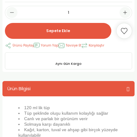
RLAYAN BOYALAR
ELTİCİLER
I VE TÜPLERİ
 BOYALAR
ALAR
RUYUCULAR
LAR
Sepete Ekle
LAR
OLAR (PRİMERS)
RME) FIRÇALAR
RI
Ürünü Paylaş
Yorum Yap
Tavsiye Et
Karşılaştır
A ve KALEMLER
MODELİNG PASTALAR
Ş KALEMLERİ
Aynı Gün Kargo
 VE UÇLAR (MİN)
ETLEME KALEMLERİ
APIŞTIRICILAR
LER
ALEMLERİ
Ürün Bilgisi
 MALZEMELER
SİM SEHPALARI
120 ml lik tüp
ER ve RENKLENDİRİCİLERİ
TİL KURŞUN KALEMLER
Tüp şeklinde oluşu kullanım kolaylığı sağlar
Canlı ve parlak bir görünüm verir
Solmaya karşı dayanıklı
EÇLER
EÇLER
ON ÜRÜNLERİ
Kağıt, karton, tuval ve ahşap gibi birçok yüzeyde
kullanılabilir