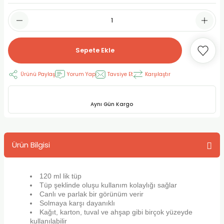
RLAYAN BOYALAR
ELTİCİLER
I VE TÜPLERİ
 BOYALAR
ALAR
RUYUCULAR
LAR
Sepete Ekle
LAR
OLAR (PRİMERS)
RME) FIRÇALAR
RI
Ürünü Paylaş
Yorum Yap
Tavsiye Et
Karşılaştır
A ve KALEMLER
MODELİNG PASTALAR
Ş KALEMLERİ
Aynı Gün Kargo
 VE UÇLAR (MİN)
ETLEME KALEMLERİ
APIŞTIRICILAR
LER
ALEMLERİ
Ürün Bilgisi
 MALZEMELER
SİM SEHPALARI
120 ml lik tüp
ER ve RENKLENDİRİCİLERİ
TİL KURŞUN KALEMLER
Tüp şeklinde oluşu kullanım kolaylığı sağlar
Canlı ve parlak bir görünüm verir
Solmaya karşı dayanıklı
EÇLER
EÇLER
ON ÜRÜNLERİ
Kağıt, karton, tuval ve ahşap gibi birçok yüzeyde
kullanılabilir