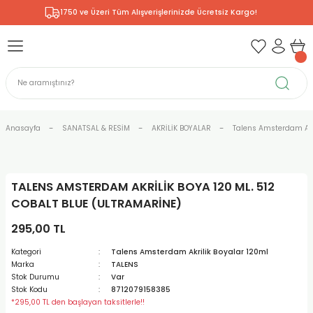
1750 ve Üzeri Tüm Alışverişlerinizde Ücretsiz Kargo!
Geri Dön
Geri Dön
Geri Dön
Geri Dön
Geri Dön
Geri Dön
Geri Dön
& RESİM
NİK
L SANATLAR
ODELLEME
 - KIRTASİYE
E BOYALAR
R
Rİ
ERİ
R
R
ÇALAR
 KALEMLERİ
ELERİ
RLARI
Anasayfa
SANATSAL & RESİM
AKRİLİK BOYALAR
Talens Amsterdam Akr
ZLI BOYALAR
R
LAR
KALEMLERİ
Rİ
LER
R
TALENS AMSTERDAM AKRİLİK BOYA 120 ML. 512
ARI
LAR
LER
ZEMELERİ
ERİ
ER
COBALT BLUE (ULTRAMARİNE)
RI
 FIRÇALAR
ĞITLARI ve DEFTERLERİ
ve MALZEMELERİ
295,00 TL
Kategori
Talens Amsterdam Akrilik Boyalar 120ml
PORSELEN
KEPLER
LAR
K KAĞITLAR
RYUM
R
R
Marka
TALENS
Stok Durumu
Var
Stok Kodu
8712079158385
ONCUK BOYALAR
DİUMLAR
ÇALAR
 MÜREKKEPLERİ
 MALZEMELERİ
 BOYALARI
*295,00 TL den başlayan taksitlerle!!