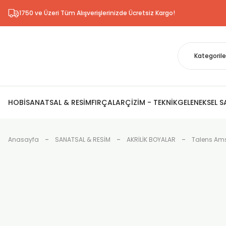
1750 ve Üzeri Tüm Alışverişlerinizde Ücretsiz Kargo!
HOBİ
SANATSAL & RESİM
FIRÇALAR
ÇİZİM - TEKNİK
GELENEKSEL 
Anasayfa
SANATSAL & RESİM
AKRİLİK BOYALAR
Talens Ams