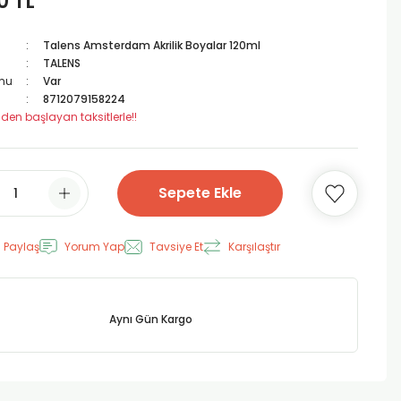
0 TL
Talens Amsterdam Akrilik Boyalar 120ml
TALENS
mu
Var
8712079158224
 den başlayan taksitlerle!!
Sepete Ekle
 Paylaş
Yorum Yap
Tavsiye Et
Karşılaştır
Aynı Gün Kargo