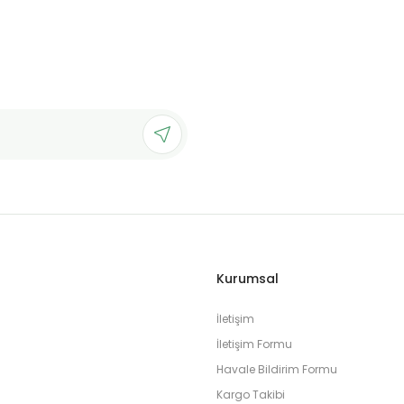
Deneyimini Paylaş
Yorum Yaz
Soru Sor
Gönder
Kurumsal
İletişim
İletişim Formu
Havale Bildirim Formu
Kargo Takibi