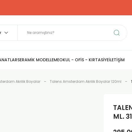
SANATLAR
SERAMİK MODELLEME
OKUL - OFİS - KIRTASİYE
İLETİŞİM
terdam Akrilik Boyalar
Talens Amsterdam Akrilik Boyalar 120ml
TALE
ML. 3