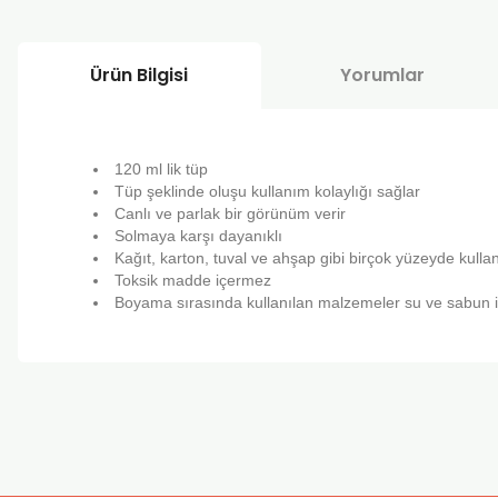
Ürün Bilgisi
Yorumlar
120 ml lik tüp
Tüp şeklinde oluşu kullanım kolaylığı sağlar
Canlı ve parlak bir görünüm verir
Solmaya karşı dayanıklı
Kağıt, karton, tuval ve ahşap gibi birçok yüzeyde kullanı
Toksik madde içermez
Boyama sırasında kullanılan malzemeler su ve sabun il
Bu ürünün fiyat bilgisi, resim, ürün açıklamalarında ve diğer k
Görüş ve önerileriniz için teşekkür ederiz.
Ürün resmi kalitesiz, bozuk veya görüntülenemiyor.