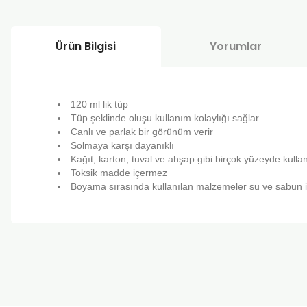
Ürün Bilgisi
Yorumlar
120 ml lik tüp
Tüp şeklinde oluşu kullanım kolaylığı sağlar
Canlı ve parlak bir görünüm verir
Solmaya karşı dayanıklı
Kağıt, karton, tuval ve ahşap gibi birçok yüzeyde kullanı
Toksik madde içermez
Boyama sırasında kullanılan malzemeler su ve sabun il
Bu ürünün fiyat bilgisi, resim, ürün açıklamalarında ve diğer k
Görüş ve önerileriniz için teşekkür ederiz.
Ürün resmi kalitesiz, bozuk veya görüntülenemiyor.