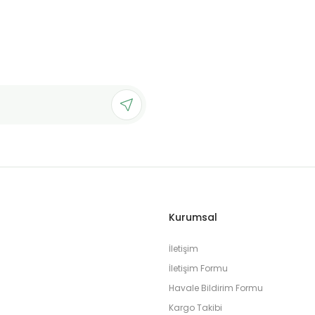
Deneyimini Paylaş
Yorum Yaz
Soru Sor
Gönder
Kurumsal
İletişim
İletişim Formu
Havale Bildirim Formu
Kargo Takibi