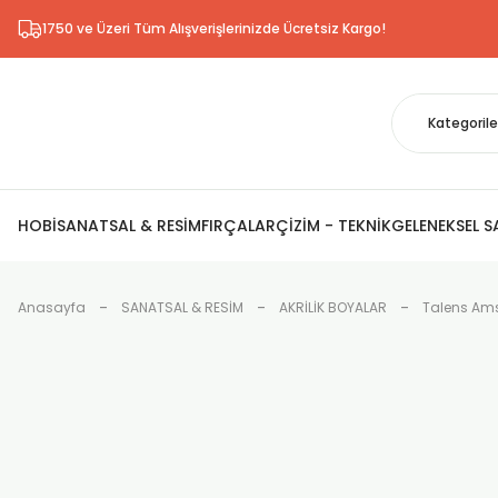
1750 ve Üzeri Tüm Alışverişlerinizde Ücretsiz Kargo!
HOBİ
SANATSAL & RESİM
FIRÇALAR
ÇİZİM - TEKNİK
GELENEKSEL 
Anasayfa
SANATSAL & RESİM
AKRİLİK BOYALAR
Talens Ams