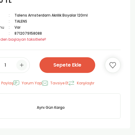
0 TL
Talens Amsterdam Akrilik Boyalar 120ml
TALENS
mu
Var
8712079158088
 den başlayan taksitlerle!!
Sepete Ekle
 Paylaş
Yorum Yap
Tavsiye Et
Karşılaştır
Aynı Gün Kargo