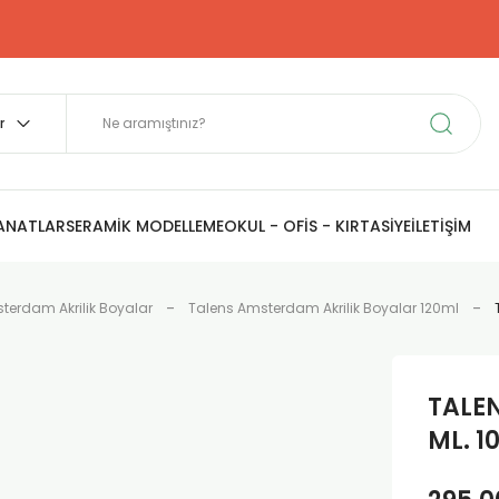
SANATLAR
SERAMİK MODELLEME
OKUL - OFİS - KIRTASİYE
İLETİŞİM
terdam Akrilik Boyalar
Talens Amsterdam Akrilik Boyalar 120ml
TALE
ML. 1