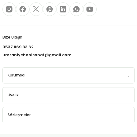
REÇLERİ
 KALEMLERİ
Gönder
(MİNLER)
Bize Ulaşın
0537 869 33 62
umraniyehobisanat@gmail.com
ALEMLİKLER
Kurumsal
İ
TASI
Üyelik
Sözleşmeler