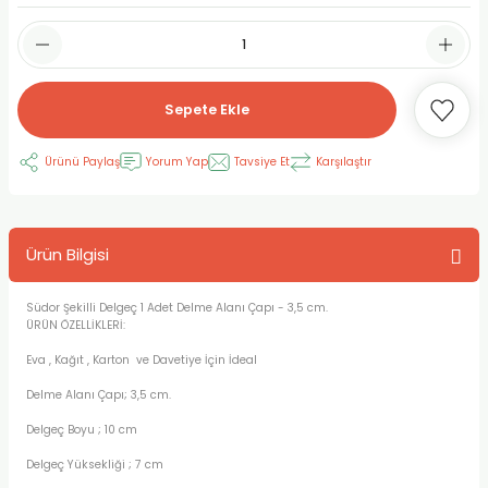
RLAYAN BOYALAR
ELTİCİLER
I VE TÜPLERİ
 BOYALAR
ALAR
RUYUCULAR
LAR
Sepete Ekle
LAR
OLAR (PRİMERS)
RME) FIRÇALAR
RI
Ürünü Paylaş
Yorum Yap
Tavsiye Et
Karşılaştır
A ve KALEMLER
MODELİNG PASTALAR
Ş KALEMLERİ
 VE UÇLAR (MİN)
ETLEME KALEMLERİ
Ürün Bilgisi
APIŞTIRICILAR
LER
ALEMLERİ
Südor Şekilli Delgeç 1 Adet Delme Alanı Çapı - 3,5 cm.
ÜRÜN ÖZELLİKLERİ:
 MALZEMELER
SİM SEHPALARI
Eva , Kağıt , Karton ve Davetiye İçin İdeal
Delme Alanı Çapı; 3,5 cm.
ER ve RENKLENDİRİCİLERİ
TİL KURŞUN KALEMLER
Delgeç Boyu ; 10 cm
EÇLER
EÇLER
ON ÜRÜNLERİ
Delgeç Yüksekliği ; 7 cm