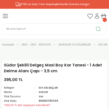
1750 ve Üzeri Tüm Alışverişlerinizde Ücretsiz Kargo!
Geri Dön
Geri Dön
Geri Dön
Geri Dön
Geri Dön
Geri Dön
Geri Dön
& RESİM
NİK
L SANATLAR
ODELLEME
 - KIRTASİYE
E BOYALAR
R
Rİ
ERİ
R
R
ÇALAR
 KALEMLERİ
ELERİ
RLARI
Anasayfa
OKUL - OFİS - KIRTASİYE
AKSESUAR VE SÜSLEMELER
EVA DEL
ZLI BOYALAR
R
LAR
KALEMLERİ
Rİ
LER
R
Südor Şekilli Delgeç Maxi Boy Kar Tanesi - 1 Adet
ARI
LAR
LER
ZEMELERİ
ERİ
ER
Delme Alanı Çapı - 3,5 cm
RI
 FIRÇALAR
ĞITLARI ve DEFTERLERİ
ve MALZEMELERİ
395,00 TL
Kategori
EVA DELGEÇLER
PORSELEN
KEPLER
LAR
K KAĞITLAR
RYUM
R
R
Marka
SUDOR
Stok Durumu
Var
Stok Kodu
8696511181349
ONCUK BOYALAR
DİUMLAR
ÇALAR
 MÜREKKEPLERİ
 MALZEMELERİ
 BOYALARI
*395,00 TL den başlayan taksitlerle!!