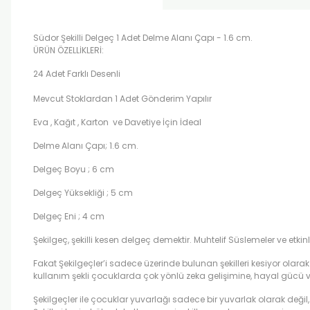
Südor Şekilli Delgeç 1 Adet Delme Alanı Çapı - 1.6 cm.
ÜRÜN ÖZELLİKLERİ:
24 Adet Farklı Desenli
Mevcut Stoklardan 1 Adet Gönderim Yapılır
Eva , Kağıt , Karton ve Davetiye İçin İdeal
Delme Alanı Çapı; 1.6 cm.
Delgeç Boyu ; 6 cm
Delgeç Yüksekliği ; 5 cm
Delgeç Eni ; 4 cm
Şekilgeç, şekilli kesen delgeç demektir. Muhtelif Süslemeler ve etkin
Fakat Şekilgeçler’i sadece üzerinde bulunan şekilleri kesiyor olarak gör
kullanım şekli çocuklarda çok yönlü zeka gelişimine, hayal gücü ve
Şekilgeçler ile çocuklar yuvarlağı sadece bir yuvarlak olarak değil, 