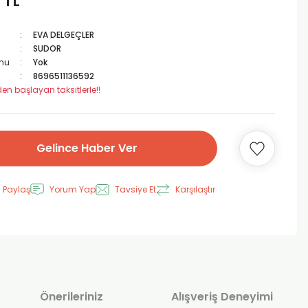
 TL
EVA DELGEÇLER
SUDOR
mu
Yok
8696511136592
den başlayan taksitlerle!!
Gelince Haber Ver
 Paylaş
Yorum Yap
Tavsiye Et
Karşılaştır
Önerileriniz
Alışveriş Deneyimi