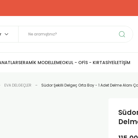
SANATLAR
SERAMİK MODELLEME
OKUL - OFİS - KIRTASİYE
İLETİŞİM
EVA DELGEÇLER
Südor Şekilli Delgeç Orta Boy - 1 Adet Delme Alanı Ça
Südor
Delme