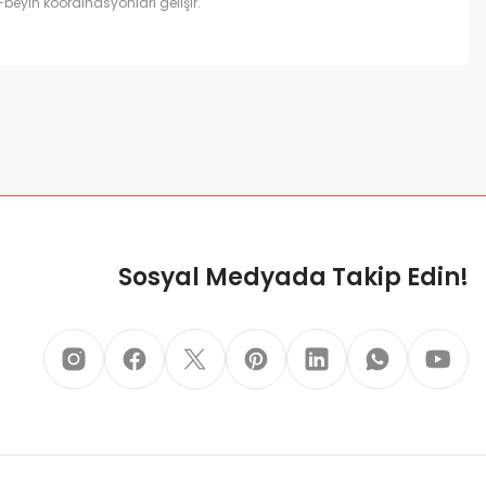
El-beyin koordinasyonları gelişir.
za iletebilirsiniz.
Sosyal Medyada Takip Edin!