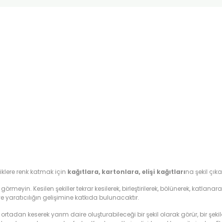
liklere renk katmak için
kağıtlara, kartonlara, elişi kağıtları
na şekil çık
meyin. Kesilen şekiller tekrar kesilerek, birleştirilerek, bölünerek, katlanarak f
 yaratıcılığın gelişimine katkıda bulunacaktır.
ortadan keserek yarım daire oluşturabileceği bir şekil olarak görür, bir şekild