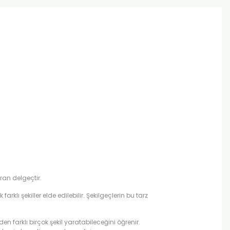
aran delgeçtir.
arklı şekiller elde edilebilir. Şekilgeçlerin bu tarz
en farklı birçok şekil yaratabileceğini öğrenir.