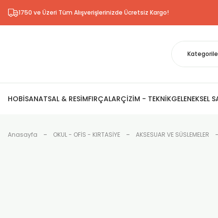
1750 ve Üzeri Tüm Alışverişlerinizde Ücretsiz Kargo!
HOBİ
SANATSAL & RESİM
FIRÇALAR
ÇİZİM - TEKNİK
GELENEKSEL 
Anasayfa
OKUL - OFİS - KIRTASİYE
AKSESUAR VE SÜSLEMELER