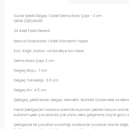
Südor Şekilli Delgeç 1 Adet Delme Alanı Çapı - 2 cm.
ÜRÜN ÖZELLİKLERİ:
24 Adet Farklı Desenli
Mevcut Stoklardan 1 Adet Gönderim Yapılır
Eva , Kağıt , Karton ve Davetiye İçin İdeal
Delme Alanı Çapı; 2 cm.
Delgeç Boyu ; 7 cm
Delgeç Yüksekliği ; 5.5 cm
Delgeç Eni ; 4.5 cm
Şekilgeç, şekilli kesen delgeç demektir. Muhtelif Süslemeler ve etkin
Fakat Şekilgeçler’i sadece üzerinde bulunan şekilleri kesiyor olarak gör
kullanım şekli çocuklarda çok yönlü zeka gelişimine, hayal gücü ve
Şekilgeçler ile çocuklar yuvarlağı sadece bir yuvarlak olarak değil, 