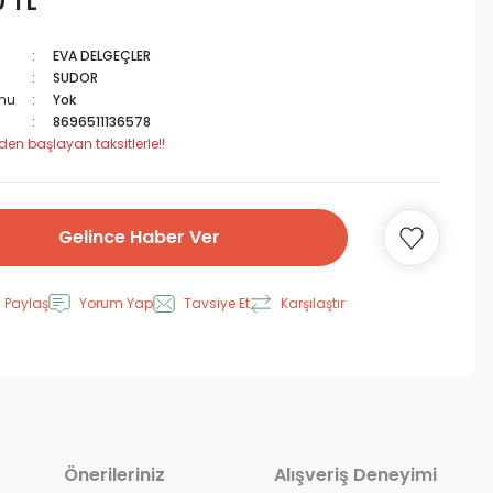
0 TL
EVA DELGEÇLER
SUDOR
mu
Yok
8696511136578
den başlayan taksitlerle!!
Gelince Haber Ver
 Paylaş
Yorum Yap
Tavsiye Et
Karşılaştır
Önerileriniz
Alışveriş Deneyimi