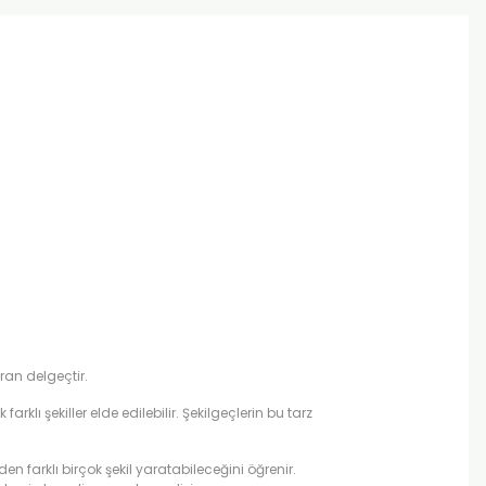
aran delgeçtir.
arklı şekiller elde edilebilir. Şekilgeçlerin bu tarz
en farklı birçok şekil yaratabileceğini öğrenir.