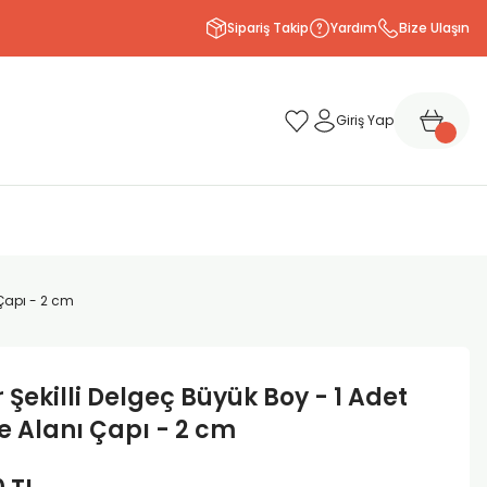
Sipariş Takip
Yardım
Bize Ulaşın
Giriş Yap
 Çapı - 2 cm
 Şekilli Delgeç Büyük Boy - 1 Adet
 Alanı Çapı - 2 cm