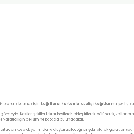
liklere renk katmak için
kağıtlara, kartonlara, elişi kağıtları
na şekil çık
meyin. Kesilen şekiller tekrar kesilerek, birleştirilerek, bölünerek, katlanarak f
 yaratıcılığın gelişimine katkıda bulunacaktır.
ortadan keserek yarım daire oluşturabileceği bir şekil olarak görür, bir şekild