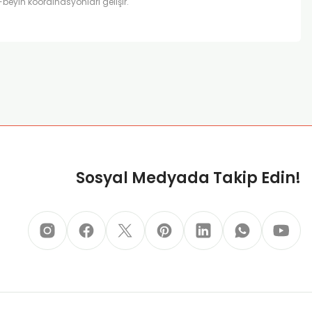
El-beyin koordinasyonları gelişir.
za iletebilirsiniz.
Sosyal Medyada Takip Edin!