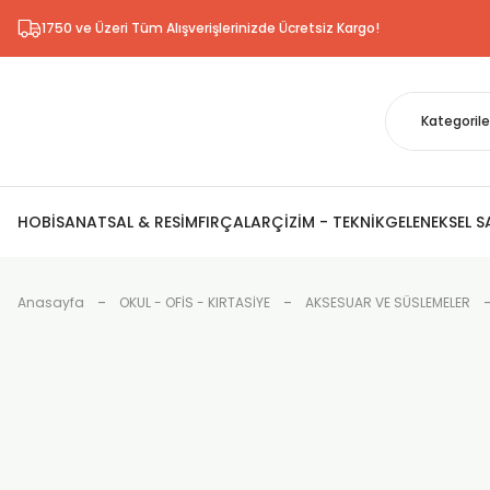
1750 ve Üzeri Tüm Alışverişlerinizde Ücretsiz Kargo!
HOBİ
SANATSAL & RESİM
FIRÇALAR
ÇİZİM - TEKNİK
GELENEKSEL 
Anasayfa
OKUL - OFİS - KIRTASİYE
AKSESUAR VE SÜSLEMELER