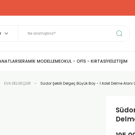
SANATLAR
SERAMİK MODELLEME
OKUL - OFİS - KIRTASİYE
İLETİŞİM
EVA DELGEÇLER
Südor Şekilli Delgeç Büyük Boy - 1 Adet Delme Alanı
Südor
Delme