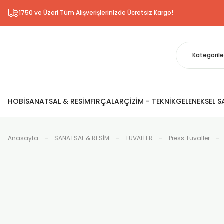
1750 ve Üzeri Tüm Alışverişlerinizde Ücretsiz Kargo!
HOBİ
SANATSAL & RESİM
FIRÇALAR
ÇİZİM - TEKNİK
GELENEKSEL 
Anasayfa
SANATSAL & RESİM
TUVALLER
Press Tuvaller