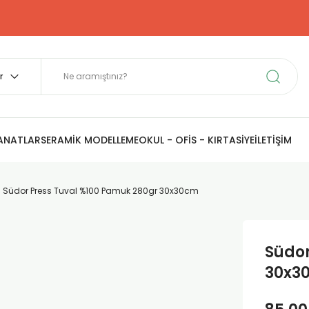
SANATLAR
SERAMİK MODELLEME
OKUL - OFİS - KIRTASİYE
İLETİŞİM
Südor Press Tuval %100 Pamuk 280gr 30x30cm
Südor
30x3