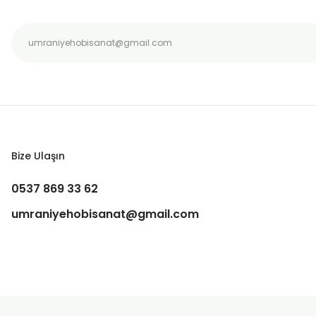
Bu ürüne benzer farklı alternatifler olmalı.
Bize Ulaşın
0537 869 33 62
umraniyehobisanat@gmail.com