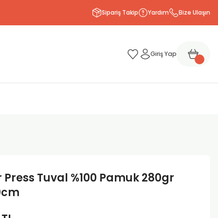
Sipariş Takip
Yardım
Bize Ulaşın
Giriş Yap
 Press Tuval %100 Pamuk 280gr
0cm