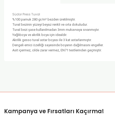
Südor Press Tuval
%100 pamuk 280 gr/m² bezden üretilmiştir.
Tuval bezinin yüzeyi beyaz renkli ve orta dokuludur.
Tuval bezi şase kullanılmadan 3mm mukavvaya sıvanmıştır.
Yağlıboya ve akrilik boya için idealdir.
Akrilik gesso tuval astar boyası ile 3 kat astarlanmıştır.
Dengeli emici özelliği sayesinde boyanın dağılmasını engeller.
Asit içermez, cilde zarar vermez, EN71 testlerinden geçmiştir.
Bu ürünün fiyat bilgisi, resim, ürün açıklamalarında ve diğer k
Görüş ve önerileriniz için teşekkür ederiz.
Ürün resmi kalitesiz, bozuk veya görüntülenemiyor.
Ürün açıklamasında eksik bilgiler bulunuyor.
Ürün bilgilerinde hatalar bulunuyor.
Kampanya ve Fırsatları Kaçırma!
Ürün fiyatı diğer sitelerden daha pahalı.