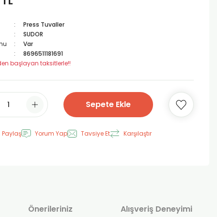
 TL
Press Tuvaller
SUDOR
mu
Var
8696511181691
den başlayan taksitlerle!!
Sepete Ekle
 Paylaş
Yorum Yap
Tavsiye Et
Karşılaştır
Önerileriniz
Alışveriş Deneyimi