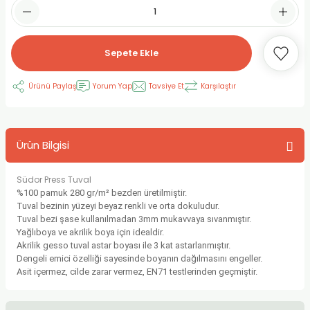
RLAYAN BOYALAR
ELTİCİLER
I VE TÜPLERİ
 BOYALAR
ALAR
RUYUCULAR
LAR
Sepete Ekle
LAR
OLAR (PRİMERS)
RME) FIRÇALAR
RI
Ürünü Paylaş
Yorum Yap
Tavsiye Et
Karşılaştır
A ve KALEMLER
MODELİNG PASTALAR
Ş KALEMLERİ
Ürün Bilgisi
 VE UÇLAR (MİN)
ETLEME KALEMLERİ
Südor Press Tuval
APIŞTIRICILAR
LER
ALEMLERİ
%100 pamuk 280 gr/m² bezden üretilmiştir.
Tuval bezinin yüzeyi beyaz renkli ve orta dokuludur.
 MALZEMELER
SİM SEHPALARI
Tuval bezi şase kullanılmadan 3mm mukavvaya sıvanmıştır.
Yağlıboya ve akrilik boya için idealdir.
Akrilik gesso tuval astar boyası ile 3 kat astarlanmıştır.
ER ve RENKLENDİRİCİLERİ
TİL KURŞUN KALEMLER
Dengeli emici özelliği sayesinde boyanın dağılmasını engeller.
Asit içermez, cilde zarar vermez, EN71 testlerinden geçmiştir.
EÇLER
EÇLER
ON ÜRÜNLERİ