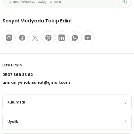
REÇLERİ
Bu ürüne benzer farklı alternatifler olmalı.
 KALEMLERİ
Sosyal Medyada Takip Edin!
(MİNLER)
Gönder
ALEMLİKLER
Bize Ulaşın
0537 869 33 62
İ
umraniyehobisanat@gmail.com
TASI
Kurumsal
Üyelik