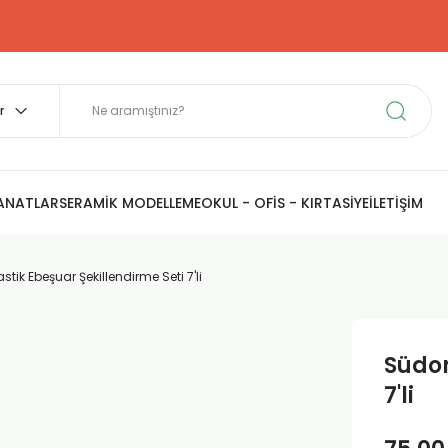
SANATLAR
SERAMİK MODELLEME
OKUL - OFİS - KIRTASİYE
İLETİŞİM
stik Ebeşuar Şekillendirme Seti 7'li
Südor
7'li