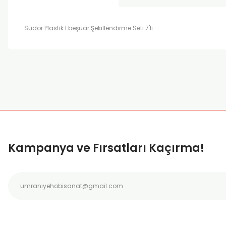
Südor Plastik Ebeşuar Şekillendirme Seti 7'li
Bu ürünün fiyat bilgisi, resim, ürün açıklamalarında ve diğer k
Görüş ve önerileriniz için teşekkür ederiz.
Ürün resmi kalitesiz, bozuk veya görüntülenemiyor.
Ürün açıklamasında eksik bilgiler bulunuyor.
Ürün bilgilerinde hatalar bulunuyor.
Kampanya ve Fırsatları Kaçırma!
Ürün fiyatı diğer sitelerden daha pahalı.
Bu ürüne benzer farklı alternatifler olmalı.