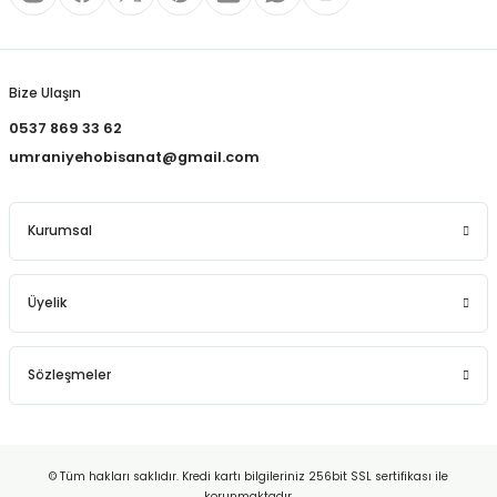
REÇLERİ
Gönder
 KALEMLERİ
Bize Ulaşın
(MİNLER)
0537 869 33 62
umraniyehobisanat@gmail.com
ALEMLİKLER
Kurumsal
İ
Üyelik
TASI
Sözleşmeler
© Tüm hakları saklıdır. Kredi kartı bilgileriniz 256bit SSL sertifikası ile
korunmaktadır.