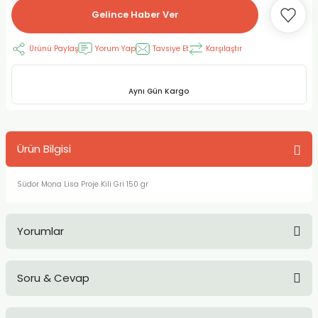
Gelince Haber Ver
RLAYAN BOYALAR
ELTİCİLER
I VE TÜPLERİ
 BOYALAR
Ürünü Paylaş
Yorum Yap
Tavsiye Et
Karşılaştır
ALAR
RUYUCULAR
LAR
LAR
OLAR (PRİMERS)
RME) FIRÇALAR
RI
Aynı Gün Kargo
A ve KALEMLER
MODELİNG PASTALAR
Ş KALEMLERİ
Ürün Bilgisi
 VE UÇLAR (MİN)
ETLEME KALEMLERİ
Südor Mona Lisa Proje Kili Gri 150 gr
APIŞTIRICILAR
LER
ALEMLERİ
 MALZEMELER
SİM SEHPALARI
Yorumlar
ER ve RENKLENDİRİCİLERİ
TİL KURŞUN KALEMLER
Soru & Cevap
Bu ürüne ilk yorumu siz yapın!
EÇLER
EÇLER
ON ÜRÜNLERİ