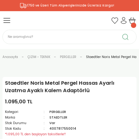
1750 ve Üzeri Tüm Alışverişlerinizde Ücretsiz Kargo!
Geri Dön
Geri Dön
Geri Dön
Geri Dön
Geri Dön
Geri Dön
Geri Dön
& RESİM
NİK
L SANATLAR
ODELLEME
 - KIRTASİYE
E BOYALAR
R
Rİ
ERİ
R
R
ÇALAR
 KALEMLERİ
ELERİ
RLARI
Anasayfa
ÇİZİM - TEKNİK
PERGELLER
Staedtler Noris Metal Pergel Ha
ZLI BOYALAR
R
LAR
KALEMLERİ
Rİ
LER
R
Staedtler Noris Metal Pergel Hassas Ayarlı
ARI
LAR
LER
ZEMELERİ
ERİ
ER
Uzatma Ayaklı Kalem Adaptörlü
RI
 FIRÇALAR
ĞITLARI ve DEFTERLERİ
ve MALZEMELERİ
1.095,00 TL
Kategori
PERGELLER
PORSELEN
KEPLER
LAR
K KAĞITLAR
RYUM
R
R
Marka
STAEDTLER
Stok Durumu
Var
Stok Kodu
4007817550014
ONCUK BOYALAR
DİUMLAR
ÇALAR
 MÜREKKEPLERİ
 MALZEMELERİ
 BOYALARI
*1.095,00 TL den başlayan taksitlerle!!