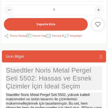
RLAYAN BOYALAR
ELTİCİLER
I VE TÜPLERİ
 BOYALAR
ALAR
RUYUCULAR
LAR
Sepete Ekle
LAR
OLAR (PRİMERS)
RME) FIRÇALAR
RI
Ürünü Paylaş
Yorum Yap
Tavsiye Et
Karşılaştır
A ve KALEMLER
MODELİNG PASTALAR
Ş KALEMLERİ
 VE UÇLAR (MİN)
ETLEME KALEMLERİ
Ürün Bilgisi
APIŞTIRICILAR
LER
ALEMLERİ
Staedtler Noris Metal Pergel
 MALZEMELER
SİM SEHPALARI
Seti 5502: Hassas ve Esnek
Çizimler İçin İdeal Seçim
ER ve RENKLENDİRİCİLERİ
TİL KURŞUN KALEMLER
Staedtler Noris Metal Pergel Seti 5502, yüksek kaliteli
malzemeleri ve üstün tasarımı ile çizimlerinizi
EÇLER
EÇLER
ON ÜRÜNLERİ
mükemmelleştirmek için tasarlanmıştır. Bu set, hem
öğrenciler hem de profesyoneller için ideal olup, 450mm çapa