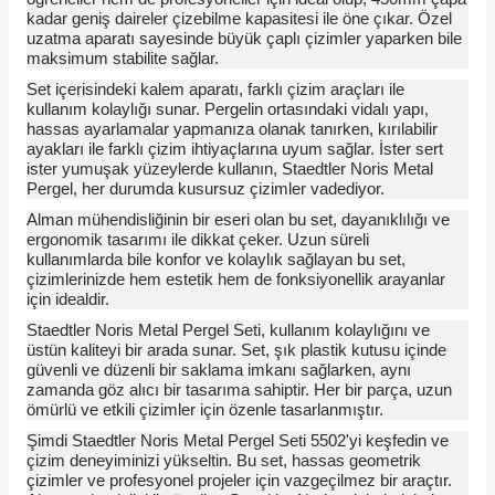
TLARI
ERİ
kadar geniş daireler çizebilme kapasitesi ile öne çıkar. Özel
uzatma aparatı sayesinde büyük çaplı çizimler yaparken bile
maksimum stabilite sağlar.
I
Set içerisindeki kalem aparatı, farklı çizim araçları ile
kullanım kolaylığı sunar. Pergelin ortasındaki vidalı yapı,
ÜSLEMELER
hassas ayarlamalar yapmanıza olanak tanırken, kırılabilir
ayakları ile farklı çizim ihtiyaçlarına uyum sağlar. İster sert
ister yumuşak yüzeylerde kullanın, Staedtler Noris Metal
 KALEMLER
Pergel, her durumda kusursuz çizimler vadediyor.
Alman mühendisliğinin bir eseri olan bu set, dayanıklılığı ve
ÜNLERİ
ergonomik tasarımı ile dikkat çeker. Uzun süreli
kullanımlarda bile konfor ve kolaylık sağlayan bu set,
çizimlerinizde hem estetik hem de fonksiyonellik arayanlar
 HAMURLARI
için idealdir.
Staedtler Noris Metal Pergel Seti, kullanım kolaylığını ve
LONLAR
üstün kaliteyi bir arada sunar. Set, şık plastik kutusu içinde
güvenli ve düzenli bir saklama imkanı sağlarken, aynı
zamanda göz alıcı bir tasarıma sahiptir. Her bir parça, uzun
LER
ömürlü ve etkili çizimler için özenle tasarlanmıştır.
Şimdi Staedtler Noris Metal Pergel Seti 5502'yi keşfedin ve
EMLER
çizim deneyiminizi yükseltin. Bu set, hassas geometrik
çizimler ve profesyonel projeler için vazgeçilmez bir araçtır.