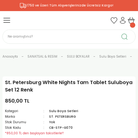
1750 ve Üzeri Tüm Alışverişlerinizde Ücretsiz Kargo!
Geri Dön
Geri Dön
Geri Dön
Geri Dön
Geri Dön
Geri Dön
Geri Dön
& RESİM
NİK
L SANATLAR
ODELLEME
 - KIRTASİYE
E BOYALAR
R
Rİ
ERİ
R
R
ÇALAR
 KALEMLERİ
ELERİ
RLARI
Anasayfa
SANATSAL & RESİM
SULU BOYALAR
Sulu Boya Setleri
S
ZLI BOYALAR
R
LAR
KALEMLERİ
Rİ
LER
R
St. Petersburg White Nights Tam Tablet Suluboya
ARI
LAR
LER
ZEMELERİ
ERİ
ER
Set 12 Renk
RI
 FIRÇALAR
ĞITLARI ve DEFTERLERİ
ve MALZEMELERİ
850,00 TL
Kategori
Sulu Boya Setleri
PORSELEN
KEPLER
LAR
K KAĞITLAR
RYUM
R
R
Marka
ST. PETERSBURG
Stok Durumu
Yok
Stok Kodu
CB-STP-G070
ONCUK BOYALAR
DİUMLAR
ÇALAR
 MÜREKKEPLERİ
 MALZEMELERİ
 BOYALARI
*850,00 TL den başlayan taksitlerle!!