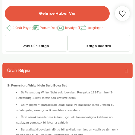
RLAYAN BOYALAR
ELTİCİLER
I VE TÜPLERİ
 BOYALAR
Gelince Haber Ver
ALAR
RUYUCULAR
LAR
Ürünü Paylaş
Yorum Yap
Tavsiye Et
Karşılaştır
LAR
OLAR (PRİMERS)
RME) FIRÇALAR
RI
Aynı Gün Kargo
Kargo Bedava
A ve KALEMLER
MODELİNG PASTALAR
Ş KALEMLERİ
 VE UÇLAR (MİN)
ETLEME KALEMLERİ
Ürün Bilgisi
APIŞTIRICILAR
LER
ALEMLERİ
St Petersburg White Night Sulu Boya Seti
St Petersburg White Night sulu boyalari, Rusya'da 1934'ten beri St
 MALZEMELER
SİM SEHPALARI
Petersburg Sirketi tarafindan üretilmektedir.
En iyi pigment parçaciklari, arap sakizi ve bal kullanilarak üretilen bu
ER ve RENKLENDİRİCİLERİ
TİL KURŞUN KALEMLER
suluboyalar, sanatçinin ilk tercihleri arasindadir.
Özel olarak tasarlanmis kutusu, içindeki tonlari kolayca kaldirmasini
saglayan yumusak bir kivama sahiptir.
EÇLER
EÇLER
ON ÜRÜNLERİ
Bu araliktaki boyalarin dörtte biri tekli pigmentlerden yapilir ve tüm renk
yelpazeleri güçlü, kolayca karistirilabilir ve hafiftir.