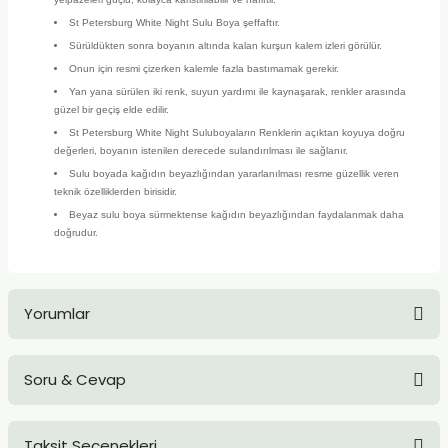
TLARI
ERİ
St Petersburg White Night Sulu Boya şeffaftır.
Sürüldükten sonra boyanın altında kalan kurşun kalem izleri görülür.
I
Onun için resmi çizerken kalemle fazla bastımamak gerekir.
Yan yana sürülen iki renk, suyun yardımı ile kaynaşarak, renkler arasında
güzel bir geçiş elde edilir.
ÜSLEMELER
St Petersburg White Night Suluboyaların Renklerin açıktan koyuya doğru
değerleri, boyanın istenilen derecede sulandırılması ile sağlanır.
 KALEMLER
Sulu boyada kağıdın beyazlığından yararlanılması resme güzellik veren
teknik özelliklerden birisidir.
ÜNLERİ
Beyaz sulu boya sürmektense kağıdın beyazlığından faydalanmak daha
doğrudur.
 HAMURLARI
LONLAR
Yorumlar
LER
Soru & Cevap
Bu ürüne ilk yorumu siz yapın!
EMLER
Taksit Seçenekleri