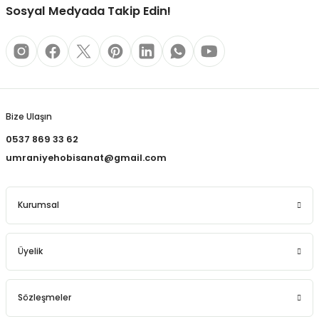
REÇLERİ
Sosyal Medyada Takip Edin!
 KALEMLERİ
Gönder
(MİNLER)
Bize Ulaşın
0537 869 33 62
ALEMLİKLER
umraniyehobisanat@gmail.com
İ
Kurumsal
TASI
Üyelik
Sözleşmeler