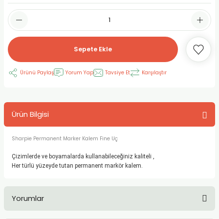
RLAYAN BOYALAR
ELTİCİLER
I VE TÜPLERİ
 BOYALAR
ALAR
RUYUCULAR
LAR
Sepete Ekle
LAR
OLAR (PRİMERS)
RME) FIRÇALAR
RI
Ürünü Paylaş
Yorum Yap
Tavsiye Et
Karşılaştır
A ve KALEMLER
MODELİNG PASTALAR
Ş KALEMLERİ
 VE UÇLAR (MİN)
ETLEME KALEMLERİ
Ürün Bilgisi
APIŞTIRICILAR
LER
ALEMLERİ
Sharpie Permanent Marker Kalem Fine Uç
 MALZEMELER
SİM SEHPALARI
Çizimlerde ve boyamalarda kullanabileceğiniz kaliteli ,
Her türlü yüzeyde tutan permanent markör kalem.
ER ve RENKLENDİRİCİLERİ
TİL KURŞUN KALEMLER
Yorumlar
EÇLER
EÇLER
ON ÜRÜNLERİ