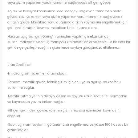
veya çizim yaparken yorulmamanızı sağlayacak altıgen gövde.
TLARI
ERİ
Ağırlık ve hissiyat konusunda ideal dengeyi sağlayan tamamen metal
gövde. Yazı yazarken veya çizim yaparken yorulmamanızı sağlayacak
I
altıgen gövde. Masalara konulduğunda aracın kaymasını engellemek için
şekillendirilmiştir. Kaymaz metalden tırtıklı tutma alanı.
ÜSLEMELER
Hassas uç çıkışı için rOtring'in pirinçten yapılmış mekanizması
kullanılmaktadır. Sabit uç manşonu kırılmaları önler ve cetvel ile hassas bir
şekilde gerçekleştireceğiniz çizimlerde sayfayı görüşünüzü etkilemez.
 KALEMLER
Ürün Özellikleri
ÜNLERİ
·En ideal çizim kalemleri arasındadır.
 HAMURLARI
·Tamamı metalik gövde, teknik çizim için en uygun ağırlığı ve konforlu
kullanımı sağlar.
LONLAR
·Metalik tutma yerinin dizayn, desen ve boyutu uzun saatler eli yormadan
ve kaymadan yazım imkanı sağlar.
LER
·Altıgen şeklindeki gövde, kalemin çizim masası üzerinden kaymasını
engeller.
·Sabit uç kısım sayfanın görünümünü engellemez ve yüzde 100 hassas bir
EMLER
çizim sağlar.