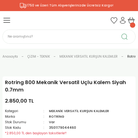
1750 ve Üzeri Tüm Alışverişlerinizde Ücretsiz Kargo!
Geri Dön
Geri Dön
Geri Dön
Geri Dön
Geri Dön
Geri Dön
Geri Dön
& RESİM
NİK
L SANATLAR
ODELLEME
 - KIRTASİYE
E BOYALAR
R
Rİ
ERİ
R
R
ÇALAR
 KALEMLERİ
ELERİ
RLARI
Anasayfa
ÇİZİM - TEKNİK
MEKANİK VERSATİL KURŞUN KALEMLER
Rotrin
ZLI BOYALAR
R
LAR
KALEMLERİ
Rİ
LER
R
Rotring 800 Mekanik Versatil Uçlu Kalem Siyah
ARI
LAR
LER
ZEMELERİ
ERİ
ER
0.7mm
RI
 FIRÇALAR
ĞITLARI ve DEFTERLERİ
ve MALZEMELERİ
2.850,00 TL
Kategori
MEKANİK VERSATİL KURŞUN KALEMLER
PORSELEN
KEPLER
LAR
K KAĞITLAR
RYUM
R
R
Marka
ROTRİNG
Stok Durumu
Var
Stok Kodu
3501179044460
ONCUK BOYALAR
DİUMLAR
ÇALAR
 MÜREKKEPLERİ
 MALZEMELERİ
 BOYALARI
*2.850,00 TL den başlayan taksitlerle!!