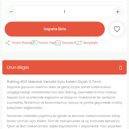
RLAYAN BOYALAR
ELTİCİLER
I VE TÜPLERİ
 BOYALAR
ALAR
RUYUCULAR
LAR
Sepete Ekle
LAR
OLAR (PRİMERS)
RME) FIRÇALAR
RI
Ürünü Paylaş
Yorum Yap
Tavsiye Et
Karşılaştır
A ve KALEMLER
MODELİNG PASTALAR
Ş KALEMLERİ
 VE UÇLAR (MİN)
ETLEME KALEMLERİ
Ürün Bilgisi
APIŞTIRICILAR
LER
ALEMLERİ
Rotring 800 Mekanik Versatil Uçlu Kalem Siyah 0.7mm
Düşünce gücünün önemini bilen ve geniş vizyon sahibi kullanıcıların
 MALZEMELER
SİM SEHPALARI
vazgeçemediği markalardan biri olan Rotring, üzerindeki kırmızı halkayı
taşıyan tüm ürünlerinde ergonomi ve dizaynın mükemmel bir sentezini
sunmakta, fikirlerinizi ve tasarımlarınızı yazıya ve çizime geçirmede müthiş
ER ve RENKLENDİRİCİLERİ
TİL KURŞUN KALEMLER
kolaylıklar sağlamakta.
Tamamen metalden yapılmış bir gövde ve basmalı mekanizmasına sahip
EÇLER
EÇLER
ON ÜRÜNLERİ
birinci sınıf bir uçlu kalem. Tüm ek manşonunda ve uç kısmında benzersiz
"Çevir ve Bas" mekanizması: cepte taşınabilirlik + dayanıklılık. Yazı yazarken