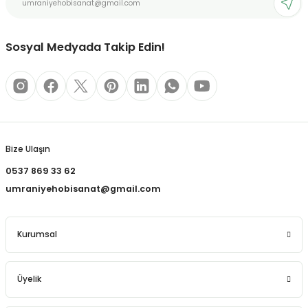
REÇLERİ
Bu ürüne benzer farklı alternatifler olmalı.
 KALEMLERİ
Sosyal Medyada Takip Edin!
(MİNLER)
Gönder
ALEMLİKLER
Bize Ulaşın
0537 869 33 62
İ
umraniyehobisanat@gmail.com
TASI
Kurumsal
Üyelik