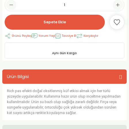
RLAYAN BOYALAR
ELTİCİLER
I VE TÜPLERİ
 BOYALAR
ALAR
RUYUCULAR
LAR
Sepete Ekle
LAR
OLAR (PRİMERS)
RME) FIRÇALAR
RI
Ürünü Paylaş
Yorum Yap
Tavsiye Et
Karşılaştır
A ve KALEMLER
MODELİNG PASTALAR
Ş KALEMLERİ
Aynı Gün Kargo
 VE UÇLAR (MİN)
ETLEME KALEMLERİ
Ürün Bilgisi
APIŞTIRICILAR
LER
ALEMLERİ
Rich pas efekti doğal oksitlenmiş küf etkisi almak için her türlü
 MALZEMELER
SİM SEHPALARI
yüzeyde uygulanabilir. Kullanıma hazır ürün olup inceltme yapılmadan
kullanılmalıdır. Ürün su bazlı olup sağlığa zararlı değildir. Fırça veya
ER ve RENKLENDİRİCİLERİ
TİL KURŞUN KALEMLER
süngerle uygulanabilir, örtücülüğü çok yüksek olduğundan sürülen
kat sayısı artıkça renkte koyulaşma sağlar.
EÇLER
EÇLER
ON ÜRÜNLERİ