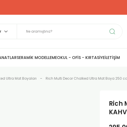
SANATLAR
SERAMİK MODELLEME
OKUL - OFİS - KIRTASİYE
İLETİŞİM
ked Ultra Mat Boyaları
Rich Multi Decor Chalked Ultra Mat Boya 250 c
Rich 
KAHV