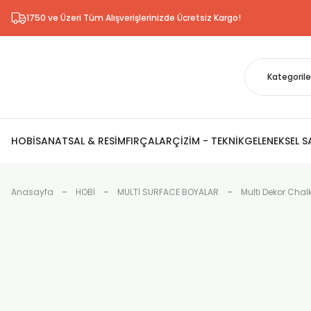
1750 ve Üzeri Tüm Alışverişlerinizde Ücretsiz Kargo!
HOBİ
SANATSAL & RESİM
FIRÇALAR
ÇİZİM - TEKNİK
GELENEKSEL 
Anasayfa
HOBİ
MULTİ SURFACE BOYALAR
Multi Dekor Chal