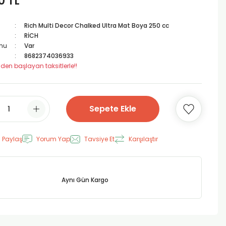
0 TL
Rich Multi Decor Chalked Ultra Mat Boya 250 cc
RİCH
mu
Var
8682374036933
 den başlayan taksitlerle!!
Sepete Ekle
 Paylaş
Yorum Yap
Tavsiye Et
Karşılaştır
Aynı Gün Kargo