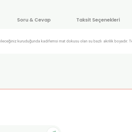
Soru & Cevap
Taksit Seçenekleri
ileceğiniz kuruduğunda kadifemsi mat dokusu olan su bazlı akrilik boyadır. Tek
onularda yetersiz gördüğünüz noktaları öneri formunu kullanarak tarafımı
Ürün hakkında henüz soru sorulmamış.
Bu ürüne ilk yorumu siz yapın!
Sitemize ilk yorumu siz yapın!
Deneyimini Paylaş
Yorum Yaz
Soru Sor